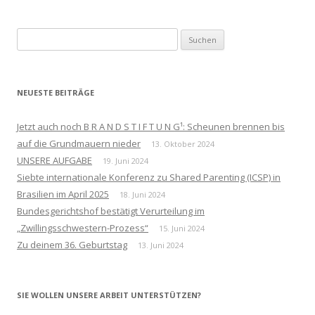
Suchen
nach:
NEUESTE BEITRÄGE
Jetzt auch noch B R A N D S T I F T U N G¹: Scheunen brennen bis
auf die Grundmauern nieder
13. Oktober 2024
UNSERE AUFGABE
19. Juni 2024
Siebte internationale Konferenz zu Shared Parenting (ICSP) in
Brasilien im April 2025
18. Juni 2024
Bundesgerichtshof bestätigt Verurteilung im
„Zwillingsschwestern-Prozess“
15. Juni 2024
Zu deinem 36. Geburtstag
13. Juni 2024
SIE WOLLEN UNSERE ARBEIT UNTERSTÜTZEN?