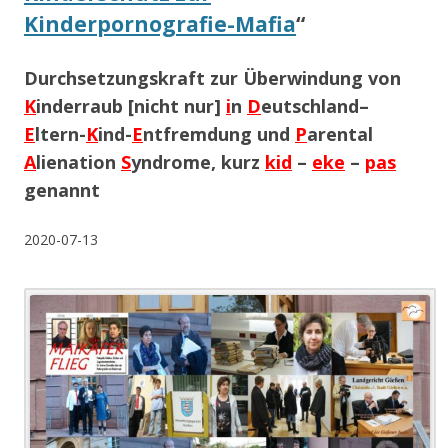
Kinderpornografie-Mafia
“
Durchsetzungskraft zur Überwindung von
K
inderraub [nicht nur]
i
n
D
eutschland–
E
ltern-
K
ind-
E
ntfremdung und
P
arental
A
lienation
S
yndrome, kurz
kid
–
eke
–
pas
genannt
2020-07-13