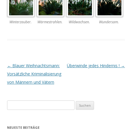
Winterzauber.
Wärmestrahlen.
Wildwachsen.
Wundersam.
Beitrags-
←
Blauer Weihnachtsmann:
Überwinde jedes Hindernis !
→
Navigation
Vorsätzliche Kriminalisierung
von Männern und Vätern
Suchen
nach:
NEUESTE BEITRÄGE