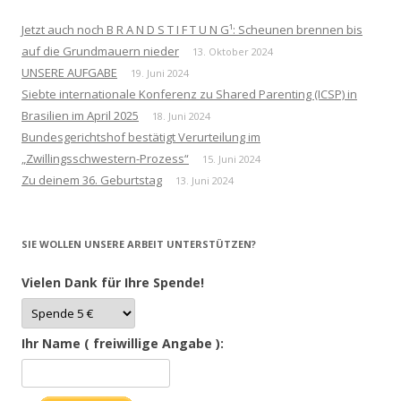
Jetzt auch noch B R A N D S T I F T U N G¹: Scheunen brennen bis
auf die Grundmauern nieder
13. Oktober 2024
UNSERE AUFGABE
19. Juni 2024
Siebte internationale Konferenz zu Shared Parenting (ICSP) in
Brasilien im April 2025
18. Juni 2024
Bundesgerichtshof bestätigt Verurteilung im
„Zwillingsschwestern-Prozess“
15. Juni 2024
Zu deinem 36. Geburtstag
13. Juni 2024
SIE WOLLEN UNSERE ARBEIT UNTERSTÜTZEN?
Vielen Dank für Ihre Spende!
Ihr Name ( freiwillige Angabe ):