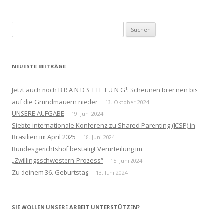
Suchen
nach:
NEUESTE BEITRÄGE
Jetzt auch noch B R A N D S T I F T U N G¹: Scheunen brennen bis
auf die Grundmauern nieder
13. Oktober 2024
UNSERE AUFGABE
19. Juni 2024
Siebte internationale Konferenz zu Shared Parenting (ICSP) in
Brasilien im April 2025
18. Juni 2024
Bundesgerichtshof bestätigt Verurteilung im
„Zwillingsschwestern-Prozess“
15. Juni 2024
Zu deinem 36. Geburtstag
13. Juni 2024
SIE WOLLEN UNSERE ARBEIT UNTERSTÜTZEN?