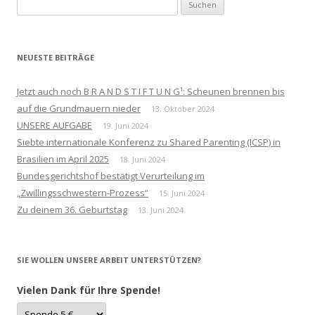
Suchen
nach:
NEUESTE BEITRÄGE
Jetzt auch noch B R A N D S T I F T U N G¹: Scheunen brennen bis
auf die Grundmauern nieder
13. Oktober 2024
UNSERE AUFGABE
19. Juni 2024
Siebte internationale Konferenz zu Shared Parenting (ICSP) in
Brasilien im April 2025
18. Juni 2024
Bundesgerichtshof bestätigt Verurteilung im
„Zwillingsschwestern-Prozess“
15. Juni 2024
Zu deinem 36. Geburtstag
13. Juni 2024
SIE WOLLEN UNSERE ARBEIT UNTERSTÜTZEN?
Vielen Dank für Ihre Spende!