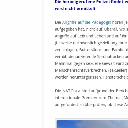
Die herbeigerufene Polizei findet
MANTHEY W
wird nicht ermittelt
DEUTSCHE M
SÄMTLICHE
Die
Angriffe auf die Pädagogin
hören je
UND MILIT
aufgegeben hat, nicht auf. Überall, wo si
DER ALLIIER
Angriffe auf Leib und Leben und auf ih
EINSCHREIT
(teilweise nachweislich gezielt angebrac
ÜBERWINDUN
zerschlagen, Buttersäure- und Farbbeu
PAS
verübt, denunzierende Sprühattacken
MELDUNG A
Mahnmal gegen sexuelle Gewalt wird zer
JURISTENFA
Menschenrechtsverbrechen, (sexueller) 
LEIPZIG IS
werden heruntergerissen, Fensterscheib
NOTWEHR 
Die NATO u.a. sind aufgrund der Beric
KRIMINALIT
internationale Gremien zum Thema „Me
IN WEILER, 
aufgefordert zu überprüfen, ob diese A
DEUTSCHLA
NORDAMER
OLAF SCHO