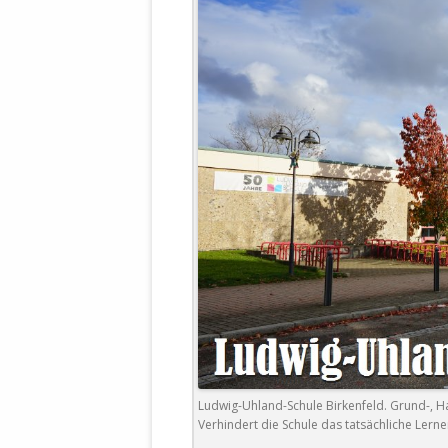
STATUTEN 
A/HRC/43/4
EIGENE VOLK
OLAF SCHOL
AUFGEFORD
MISSBRÄUC
EXKLUSIONS
KANTE ZEI
WELTWEITE
WAHREN VE
– EKE – PAS
AUFKLÄRUN
MÖRDERMAIL
MEINE SÖH
UND FALK-G
Ludwig-Uhland-Schule Birkenfeld. Grund-, H
Verhindert die Schule das tatsächliche Lern