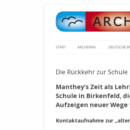
START
ARCHEVIVA
DEUTSCHE 
ARCHE E.V. WALDBRONN
ARCHE AN 
BOCHINGER 
Die Rückkehr zur Schule
ARCHE E.V. WEILER
STELLV. BÜ
BISCHOFF (
ARCHE-KONGRESSE
Manthey’s Zeit als Leh
ZILLY (GES
Schule in Birkenfeld, d
GEMEINDERA
HEUTE FEIERN WIR GEBURTSTAG
VOLKSVERH
HAPPY BIRTHDAY ARCHE !
Aufzeigen neuer Wege 
ÖFFENTLIC
UNSERE NATUR: WASSER, LUFT
ZURSCHAUS
Kontaktaufnahme zur „alten
UND ERDE
AUSGESUCH
DURCH DIE 