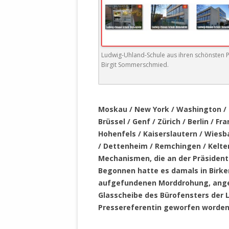
DER EIGENE
ENTFREMDE
STAATLICH 
HEILIGE ZE
BEGINNT !
Ludwig-Uhland-Schule aus ihren schönsten P
Birgit Sommerschmied.
DER SCHNEE
DEUTSCHE 
.
MILITÄR DE
Moskau / New York / Washington / L
U.A. IN DI
Brüssel / Genf / Zürich / Berlin / 
DER ARCHE
Hohenfels / Kaiserslautern / Wiesb
/ Dettenheim / Remchingen / Kelter
EFFEKTIVE
Mechanismen, die an der Präsidenti
REFORM DE
Begonnen hatte es damals in Birke
aufgefundenen Morddrohung, anges
KINDERRAUB
Glasscheibe des Bürofensters der Le
SCHWERT D
Pressereferentin geworfen worden
REGIERUNG