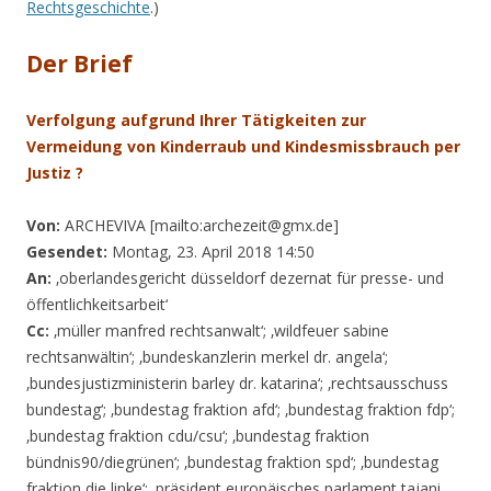
Rechtsgeschichte
.)
Der Brief
Verfolgung aufgrund Ihrer Tätigkeiten zur
Vermeidung von Kinderraub und Kindesmissbrauch per
Justiz ?
Von:
ARCHEVIVA [mailto:archezeit@gmx.de]
Gesendet:
Montag, 23. April 2018 14:50
An:
‚oberlandesgericht düsseldorf dezernat für presse- und
öffentlichkeitsarbeit‘
Cc:
‚müller manfred rechtsanwalt‘; ‚wildfeuer sabine
rechtsanwältin‘; ‚bundeskanzlerin merkel dr. angela‘;
‚bundesjustizministerin barley dr. katarina‘; ‚rechtsausschuss
bundestag‘; ‚bundestag fraktion afd‘; ‚bundestag fraktion fdp‘;
‚bundestag fraktion cdu/csu‘; ‚bundestag fraktion
bündnis90/diegrünen‘; ‚bundestag fraktion spd‘; ‚bundestag
fraktion die linke‘; ‚präsident europäisches parlament tajani