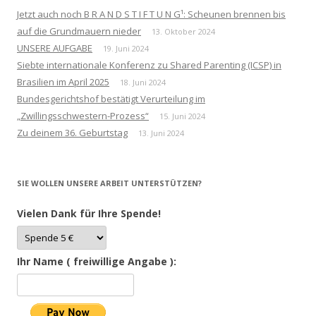
Jetzt auch noch B R A N D S T I F T U N G¹: Scheunen brennen bis
auf die Grundmauern nieder
13. Oktober 2024
UNSERE AUFGABE
19. Juni 2024
Siebte internationale Konferenz zu Shared Parenting (ICSP) in
Brasilien im April 2025
18. Juni 2024
Bundesgerichtshof bestätigt Verurteilung im
„Zwillingsschwestern-Prozess“
15. Juni 2024
Zu deinem 36. Geburtstag
13. Juni 2024
SIE WOLLEN UNSERE ARBEIT UNTERSTÜTZEN?
Vielen Dank für Ihre Spende!
Ihr Name ( freiwillige Angabe ):