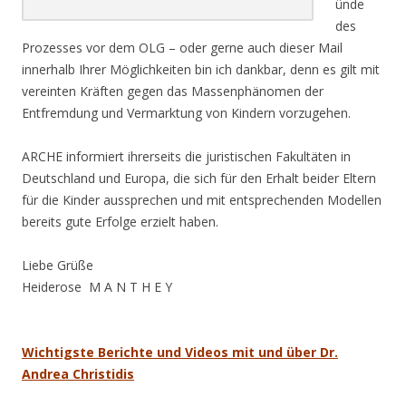
ünde
des
Prozesses vor dem OLG – oder gerne auch dieser Mail
innerhalb Ihrer Möglichkeiten bin ich dankbar, denn es gilt mit
vereinten Kräften gegen das Massenphänomen der
Entfremdung und Vermarktung von Kindern vorzugehen.
ARCHE informiert ihrerseits die juristischen Fakultäten in
Deutschland und Europa, die sich für den Erhalt beider Eltern
für die Kinder aussprechen und mit entsprechenden Modellen
bereits gute Erfolge erzielt haben.
Liebe Grüße
Heiderose M A N T H E Y
.
Wichtigste Berichte und Videos mit und über Dr.
Andrea Christidis