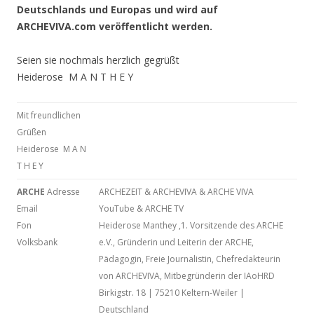
Deutschlands und Europas und wird auf
ARCHEVIVA.com veröffentlicht werden.
Seien sie nochmals herzlich gegrüßt
Heiderose M A N T H E Y
Mit freundlichen
Grüßen
Heiderose M A N
T H E Y
ARCHE
Adresse
ARCHEZEIT & ARCHEVIVA & ARCHE VIVA
Email
YouTube & ARCHE TV
Fon
Heiderose Manthey ,1. Vorsitzende des ARCHE
Volksbank
e.V., Gründerin und Leiterin der ARCHE,
Pädagogin, Freie Journalistin, Chefredakteurin
von ARCHEVIVA, Mitbegründerin der IAoHRD
Birkigstr. 18 | 75210 Keltern-Weiler |
Deutschland