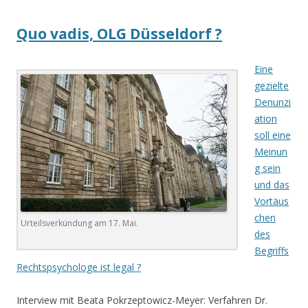
.
Quo vadis, OLG Düsseldorf ?
Eine
gezielte
Denunzi
ation
soll eine
Meinun
g sein
und das
Vortäus
chen
Urteilsverkündung am 17. Mai.
des
Begriffs
Rechtspsychologe ist legal ?
Interview mit Beata Pokrzeptowicz-Meyer: Verfahren Dr.