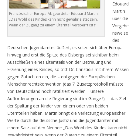
Edouard
Martin
Französischer Europa-Abgeordeter Edouard Martin:
über die
„Das Wohl des Kindes kann nicht gewährleistet sein,
wenn der Zugang zu einem Elternteil versperrt ist !“
Vorgehe
nsweise
des
Deutschen Jugendamtes äußert, es setze sich über Europa
hinweg und erst die Spitze des Eisbergs sei sichtbar beim
Ausschließen eines Elternteils von der Betreuung und
Erziehung eines Kindes, so tritt Dr. Christidis mit ihrem Wissen
gegen Gutachten ein, die – entgegen der Europäischen
Menschenrechtskonvention (das 7. Zusatzprotokoll müsste
von Deutschland noch ratifiziert werden – unsere
Aufforderungen an die Regierung sind im Gange !) – das Ziel
der Spaltung der Kinder von einem oder von beiden
Elternteilen haben. Martin bringt die Verletzung europäischer
Werte durch die deutsche Justiz und die Jugendämter mit
einem Satz auf den Nenner: „Das Wohl des Kindes kann nicht
gewährleistet sein, wenn der Zugang zu einem Elternteil