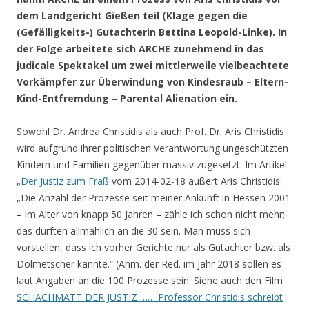
dem Landgericht Gießen teil (Klage gegen die
(Gefälligkeits-) Gutachterin Bettina Leopold-Linke). In
der Folge arbeitete sich ARCHE zunehmend in das
judicale Spektakel um zwei mittlerweile vielbeachtete
Vorkämpfer zur Überwindung von Kindesraub – Eltern-
Kind-Entfremdung – Parental Alienation ein.
Sowohl Dr. Andrea Christidis als auch Prof. Dr. Aris Christidis
wird aufgrund ihrer politischen Verantwortung ungeschützten
Kindern und Familien gegenüber massiv zugesetzt. Im Artikel
„
Der Justiz zum Fraß
vom 2014-02-18 äußert Aris Christidis:
„Die Anzahl der Prozesse seit meiner Ankunft in Hessen 2001
– im Alter von knapp 50 Jahren – zähle ich schon nicht mehr;
das dürften allmählich an die 30 sein. Man muss sich
vorstellen, dass ich vorher Gerichte nur als Gutachter bzw. als
Dolmetscher kannte.“ (Anm. der Red. im Jahr 2018 sollen es
laut Angaben an die 100 Prozesse sein. Siehe auch den Film
SCHACHMATT DER JUSTIZ …… Professor Christidis schreibt