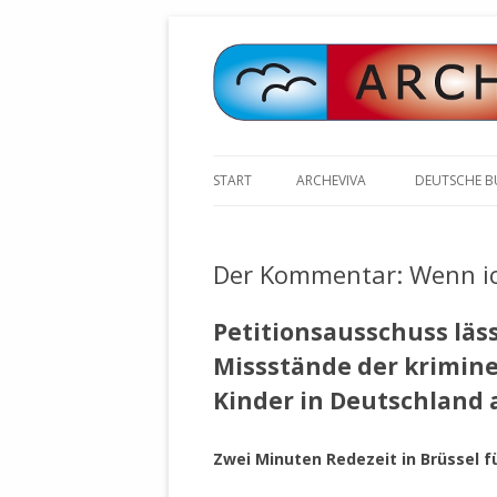
START
ARCHEVIVA
DEUTSCHE 
ARCHE E.V. WALDBRONN
ARCHE AN 
BOCHINGER 
Der Kommentar: Wenn ic
ARCHE E.V. WEILER
STELLV. BÜ
BISCHOFF (
ARCHE-KONGRESSE
Petitionsausschuss läs
ZILLY (GES
Missstände der krimin
GEMEINDERA
HEUTE FEIERN WIR GEBURTSTAG
VOLKSVERH
HAPPY BIRTHDAY ARCHE !
Kinder in Deutschland
ÖFFENTLIC
UNSERE NATUR: WASSER, LUFT
ZURSCHAUS
Zwei Minuten Redezeit in Brüssel für
UND ERDE
AUSGESUCH
DURCH DIE 