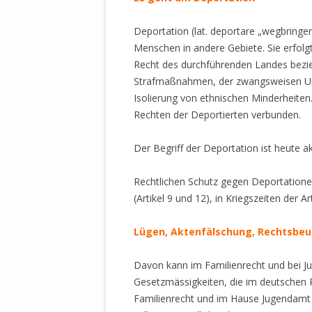
STATUTEN 
A/HRC/43/4
Deportation (lat. deportare „wegbringen“
EIGENE VOLK
Menschen in andere Gebiete. Sie erfolgt
Recht des durchführenden Landes bezie
OLAF SCHOL
Strafmaßnahmen, der zwangsweisen Unt
AUFGEFORD
Isolierung von ethnischen Minderheiten.
MISSBRÄUC
Rechten der Deportierten verbunden.
EXKLUSIONS
KANTE ZEI
Der Begriff der Deportation ist heute ak
WELTWEITE
Rechtlichen Schutz gegen Deportatione
WAHREN VE
(Artikel 9 und 12), in Kriegszeiten de
– EKE – PAS
AUFKLÄRUN
Lügen, Aktenfälschung, Rechtsbe
MÖRDERMAIL
MEINE SÖH
Davon kann im Familienrecht und bei J
UND FALK-G
Gesetzmässigkeiten, die im deutschen 
Familienrecht und im Hause Jugendamt v