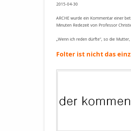
WALDBRONNER SELBSTÄNDIGE
2015-04-30
KELTERN V
ZEICHNENDE
ARCHITEKTUR. KUNST. LEBEGUT
ARCHE wurde ein Kommentar einer betro
HAUS.
Minuten Redezeit von Professor Christi
BUNDESMIN
VERTEIDIG
ARCHETELEVISION. ARCHE TV –
„Wenn ich reden dürfte“, so die Mutter,
TERRITORIA
STUDIO.
FÜHRUNGS
Folter ist nicht das ein
CONCERTS
BUNDESWEH
VERFOLGUN
DABEI. BIOLÄDEN.
JOURNALIST
PROZESSEN
HOLZBAU. KERN-ROSSMANITH.
BÜRGERMEI
ROT. GESCHLOSSENER BEREICH.
GEMEINDER
SONJA ZILL
VOR ORT. MICHEL BRÄU.
DIE WAHRE
MENSCHENR
KID – EKE –