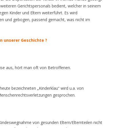
NICHT KURZFRISTIG UM
HUMBOLDT-UNIVERSIT
KATTERLE DR. DIETER
 weiteren Gerichtspersonals bedient, welcher in seinem
HAMBURG. BLAUER
LÄNDER, AN DIE USA, RU
KORRUPTION U.A.
MWGFD E.V. UND SEINE
GARY WHITE MUSIC
PRESSE-SYMPOSIUM Z
REDE ZUR AUFDECKUN
JURISTISCHE FAKULTÄT
en Kinder und Eltern weiterführt. Es wird
WEIHNACHTSMANN
HINA, JAPAN UND BRASI
RESOLUTION 09/15 – EI
HILFESTELLUNG IN KRISENZEITEN
„INSTITUTIONELLE ÜBE
KEHRER PROF. DR. GE
FOLTER IN DEUTSCHLA
IST INFORMIERT
FACH- UND
ogen und gebogen, passend gemacht, was nicht im
BOLLWERK
HEIM WILHELM MUSIC
AUF UNSERE KINDER“
INTERNATIONALER VAT
DAS ÜBERWINDEN DES
RECHTSAUFSICHTSBEHÖRDE DER
PAPA-YA
PSYCHOSOCIAL CONSE
KINDERSCHUTZ-ZENTR
VERMISST. DIE LISTE.
MELDUNG AN MILITÄR:
BERLIN
MENSCHENRECHTSVER
SO LANGSAM WIRD ES F
GEMEINDE KELTERN – HIER:
VERÖFFENTLICHUNG G
DAMAGE – STRESS DIS
JURISTENFAKULTÄT UNI
„KINDERRAUB [NICHT N
MERKEL-REGIERUNG EN
PARENTAL ALIENATION
THE NEW SURVIVAL GU
VERDACHT AUF RECHTSBRUCH,
in unserer Geschichte ?
KIRCHHOFF KLAUS-UW
VERÖFFENTLICHUNGEN
MIT DER MWGFD: SCH
AFTER SEPARATION AN
JUNO
LEIPZIG IST INFORMIER
DEUTSCHLAND – ELTER
PARENTAL ALIENATION
KORRUPTION U.A.
EUROPÄISCHES PARLA
DEM KÖNIG ! KEINE
VOR DEM DEUTSCHEN
PARENTAL ALIENATION EUROPE
PARENTAL ALIENATION
KNECHT CHRISTOPH KA
ENTFREMDUNG UND P
PSYCHOSOZIALE FOLG
KINDESWOHL UND
BAUERNOPFER MEHR !
MELDUNG AN MILITÄR: 
BUNDESTAG: „WOHL“ D
FACH- UND
ALIENATION SYNDROME
WOHL DES KINDES: OB
– BELASTUNGSSTÖRUN
UMGANGSRECHT
LIEBIG-UNIVERSITÄT GIES
PARENTAL ALIENATION STUDY
FOURTH INTERNATION
KODJOE URSULA
UND JUGENDLICHEN N
RECHTSAUFSICHTSBEHÖRDEN
KID – EKE – PAS GENA
PRIORITÄT BEI
TRENNUNG UND SCHE
ise aus, hört man oft von Betroffenen.
NFORMIERT
GROUP (PASG)
CONFERENCE OF THE P
TRENNUNG UND SCHE
VERWEIGERN DIE ANTWORT
GRENZÜBERGREIFEND
LITERATUR ZU KID – EK
KOOPERATION PROJEK
ALIENATION STUDY GR
IHRER ELTERN
SORGERECHTSFÄLLEN
PARENTAL ALIENATION UNITED
„ERHEBUNG KINDSCHA
VIDEO RECORDINGS
FAZIT DER BERICHTERSTATTUNG
LÜNEBURG. ENTSORGT
heute bezeichneten „Kinderklau“ wird u.a. von
KINGDOM (UK)
WECHSELMODELL ERN
DER ARCHE AN DIE NATO, UNO,
UND GROSSELTERN
KRIEG FRANZJÖRG
Menschenrechtsverletzungen gesprochen.
GESCHEITERT
UNHRC U.A.
POLIZEIPOSTEN REMCHINGEN –
BUNDESLAGEBILD 2022:
MAMA IST NICHT GENU
KUPPINGER DR. BERND
POLIZEIREVIER NEUENBÜRG –
„SEXUALDELIKTE ZUM 
FREIE JOURNALISTIN RUFT UM
POLIZEIPRÄSIDIUM PFORZHEIM –
VON KINDERN UND
NATIONAL PARENTS
HILFE
MÄNNERPARTEI:
KRIMINALPOLIZEI
JUGENDLICHEN“
ndeswegnahme von gesunden Eltern/Elternteilen nicht
ORGANISATION PRESER
BUNDESVORSITZENDER
PFORZHEIM/CALW
GEMEINSAM ELTERN-KIND-