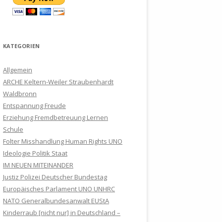
NICHT MEHR WARTEN
LICHE
EKO-FREE
SPRUNGBRETT – FREE IN
OPFER ZU
TOTSCHLAG ? SLAPP HEISST: K
FREIGEBEN ?
DIE IHN NICHT ERLEBT HABEN
TO
BILDUNGSPLAN, WEIL …
KOOPERATION MIT DER PRA
EINE STADT IM UMBRUCH –
RITISCHE JOURNALISTEN PER S
EDEN:
DAS DRAMA UM DIE KRALLEN DES
AN DIE BEVÖLKERUNG VON
JETZT DOCH ?
FÜR SPRACHTHERAPIE IN
ETTLINGEN
TRATEGISCHER K
ÄTER
ER
JUGENDAMTES
WEILER
ДОНАЛЬД
FRÜHSEXUALISIERUNG AN
SÖLLINGEN
ERICHT
KATEGORIEN
LAGEVERFAHREN MIT HILFE DER J
NACH §
RICHTES
WALDBRONNER SCHULEN ?
GERICHT
USTIZ MUNDTOT MACHEN
U.A. AN
DER FALL DANIEL GRUMPELT IN
ANZEIGE GEGEN BÜRGERMEISTER
N
Allgemein
SRAT
NÜRNBERG VOR GERICHT
BOCHINGER VON KELTERN ?
STAATSANWALT UNTERSTELLER
SOS – CALL FOR HELP !
IEF IM
ARCHE Keltern-Weiler Straubenhardt
WEISS ZWAR NICHT WIE OFT, A
ERICHT
Waldbronn
DER ARCHE
DER GROSSE ZUSTANDSBERICHT Z
ARCHE WIRD IN KELTERNER
SOS – CALL FOR HELP ! DIES IST
BER DASS DER ANWALT FÜR M
ICHE
Entspannung Freude
HLOSSEN
UR LAGE IM FAMILIENRECHT IN D
FACEBOOK-GRUPPE
EN ZUM
EIN HILFERUF !
ENSCHENRECHTE ES GETAN H
TRAG AUF
RDE EINES
Erziehung Fremdbetreuung Lernen
EUTSCHLAND 2020 / 2021
DISKRIMINIERT
SS GEGEN
AT, DAS WEISS ER !
EGEN
DING
Schule
VATIKAN, EVANGELISCHE KIRCHEN
DER JUSTIZFALL DR. EIKE
ARCHE-MOBIL AN OSTERN
Folter Misshandlung Human Rights UNO
UND ETHIKRAT BENACHRICHTIGT
STAATSTERROR ? WURDE AM
LDIGER
LAUTERBACH: У МАТЕРИ УКРАЛИ
UNTERWEGS
Ideologie Politik Staat
ÜBER MEDIENOFFENSIVE DER
ENDE ULVI KULAC MISSBRAUCHT ?
’S PRIDE
СЫНА ИЗ-ЗА РУССКОЙ КРОВИ
IM NEUEN MITEINANDER
 ZUR
ARCHE
ERDE
BRECHENS
AUF DIE SCHIPPE ?
Justiz Polizei Deutscher Bundestag
VOM KREISSSAAL IN DIE KITA
LUTION
UR] IN
CHSTAG
DAS LAND
DIE ANTWORT VON
WELCHE ROLLE SPIELEN DAS
Europäisches Parlament UNO UNHRC
 GIBT ES
HEIMER
AUF DIE SCHIPPE ?
N-KIND-
 TOR
OBERAMTSANWÄLTIN SIGRID
TRANSPARENZ IN DER JUSTIZ
EUROPÄISCHE PARLAMENT UND
NATO Generalbundesanwalt EUStA
RHAUPT
IN
ARENTAL
MICOL, STAATSANWALTSCHAFT
DURCH DIGITALE
DIE DEUTSCHEN ABGEORDNETEN
Kinderraub [nicht nur] in Deutschland –
BERICHTE VON MEHRFACHEM
JUSTIZ“
ZUM
ECHT
“, KURZ
KARLSRUHE – ZWEIGSTELLE
PROZESSBEOBACHTUNG