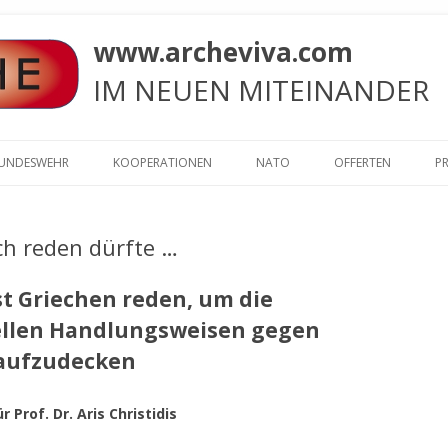
www.archeviva.com
IM NEUEN MITEINANDER
Zum
Inhalt
BUNDESWEHR
KOOPERATIONEN
NATO
OFFERTEN
PR
springen
BÜRGERMEISTER
. KREML
§ 6, ABS. 5
ARCHE AN DONALD TR
DAS SICHTBARE
(FWG), AN DEN 1.
VÖLKERSTRAFGESETZBUCH¹
WLADIMIR PUTIN: WIR
FRIEDENSANGEBOT
h reden dürfte …
. UNITED NATIONS – VEREINTE
A/HRC/43/49: BERICHT 
RGERMEISTER CLAUS
„WER … EIN¹ KIND DER GRUPPE
DEN WELTFRIEDEN !
AN DIE WELT
NATIONEN
SONDERBERICHTERSTA
FWG) UND SONJA
GEWALTSAM IN EINE ANDERE
VERNETZUNGSKONGRESS 2022 IN
ABSCHLUSSBERICHT
st Griechen reden, um die
ARCHE RUFT DIE ALLII
ÜBER FOLTER AN DEN
ICH BIN DEIN VATER
CHÄFTSSTELLE
GRUPPE ÜBERFÜHRT, WIRD MIT
OBEROTTERBACH
. WHITE HOUSE
VERNETZUNGSKONGRESS 2022 IN
ARCHE AN DONALD TR
DIE UNO HERBEI
MENSCHENRECHTSRAT 
ellen Handlungsweisen gegen
T): LIEGT
LEBENSLANGER FREIHEITSSTRAFE
:
OBEROTTERBACH
WLADIMIR PUTIN: WIR
ICH BIN DEINE MUT
ETZUNG ZUR
BESTRAFT.“
ARCHE-KONGRESS 2015
AMBASSADOR OF THE CZECH
 aufzudecken
ХАЙДЕРОСЕ МАНТИ В 
ARCHE RUFT DIE ALLII
DEN WELTFRIEDEN !
HEN
REPUBLIC IN BERLIN
FREE – FREIE ENERG
ТРАМП
DIE UNO HERBEI
ANFECHTEN DES URTEILS: ARCHE
ARCHE-KONGRESS 2013
LÖFFLER HERBERT – DER REBELL
DIE PRESSEERKLÄRUNG VON
TELLUNG EINER
ARCHE RUFT DIE ALLII
 Prof. Dr. Aris Christidis
E.V. WEILER I.GR. LEGT BEIM
AMTSGERICHT PFORZHEIM
RECHTSANWALT WOLFGANG
ABLADUNG TRIFFT ERS
ARCHE-KONGRESSE
TEN ZIELGRUPPE
AUFRUF ZUR MITARBEI
DIE UNO HERBEI
ARCHE-KONGRESS 2012
BUNDESFINANZHOF IN MÜNCHEN
GRÖTSCH
NACH DEM STRAFPROZE
FÜR DIE GEMEINDE
EINEM BERICHT: