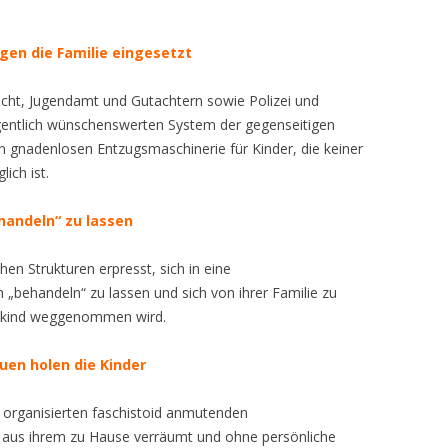
FAMILIENRECHT IN DE
STAMMTISCH „LUST AU
CHRISTIDIS PROF. DR. A
ALIENATION SYNDROME“, KURZ
„PSYCHOLOGISCHE FO
DER JUSTIZ !“
– AUSWIRKUNGEN BIS H
INTERNATIONAL ASSOCIATION OF
GELD“ KARLSRUHE
AKTIVIERUNGS-ANTRAG
DIE PRESSEKONFERENZ
KID – EKE – PAS BENANNT, U.A.
MISSHANDLUNG“
en die Familie eingesetzt
DIE KLASSENZIMMER
HUMAN RIGHTS DEFENDERS
CITIZENGO – PRÖLS E
FÜRSORGLICHES ANSCH
EUROPÄISCHEN PARLA
VERSAGEN AUF DER G
KARLSRUHER INSTITUT
AN DIE GERICHTE
DIE RÜCKKEHR ZUR SCHULE
UN-QUESTIONNAIRE
LINIE: HAT DIE EUSTA K
FORDERUNG VON HEID
INTERNATIONAL COUNCIL ON
CREYDT HEINER
WIRTSCHAFTSFORSCH
INTERNATIONALER RAT
cht, Jugendamt und Gutachtern sowie Polizei und
EDOUARD MARTIN: DE
„PSYCHOLOGICAL TOR
INTERESSE EIN
MANTHEY: MISSTRAU
SHARED PARENTING
BESTÄTIGUNG DER NA
GEMEINSAME ELTERNS
gentlich wünschenswerten System der gegenseitigen
DIE STRAFANZEIGE – DER
JUGENDAMT SETZT SIC
ILL-TREATMENT“
DOEPNER DR. MED. HA
MENSCHENRECHTSVER
GEGEN MERKEL !
VON GESTERN: UN NI
en gnadenlosen Entzugsmaschinerie für Kinder, die keiner
STRAFANTRAG – DIE
EUROPA HINWEG – ERST
INTERNATIONALE UND
SIEBTE INTERNATIONAL
ALLE REDEN VON DER 1
AUFZUDECKEN ?
ERMITTLUNGEN AUF !
ich ist.
WIEDERGUTMACHUNG
UN-SONDERBERICHTER
DOLL BIRGIT
DES EISBERGS SICHTBA
HEIDEROSE MANTHEY A
NATIONALE BIKERDEMOS
KONFERENZ ZU SHARE
INTERNATIONALEN BI
FÜR FOLTER: ES WIRD
ANGELA MERKEL – I. TE
EINE WELT OHNE FOLTE
PARENTING (ICSP) IN BR
2018 AUF EINEN BLICK
DIE VOLKSBANKPROZESSE ALS
EBELING MONIKA
handeln“ zu lassen
ELEONORA EVI VOR DE
JURISTENFAKULTÄTEN IN
OFFENSICHTLICH, DASS
ALLE LEHRSTÜHLE DER
WORLD WITHOUT TOR
APRIL 2025
BEWEIS FÜR VORLIEGENDEN
EUROPÄISCHEN PARLA
INFORMATION FÜR DIE
DEUTSCHLAND
REGIERUNGEN NICHT M
BIKER SCHÜTZEN KIND
JURISTENFAKULTÄTEN I
EUROPÄISCHES FAMILI
VÖLKERMORD UND VERBRECHEN
en Strukturen erpresst, sich in eine
(FAMILIENPOLITISCHEN)
DAS VOLK DA SIND !
FRAGE UND ANTWORT 
DEUTSCHLAND ZUM ZE
HIER: 11. SYMPOSIUM
EUROPÄISCHE KOMMISS
KARLSRUHER FRIEDENS-
GEGEN DIE MENSCHLICHKEIT
BIKERDEMO 2018 START
KARLSRUHER FRIEDENS
 „behandeln“ zu lassen und sich von ihrer Familie zu
SPRECHER VON AFD – 
MELDUNG VON
DER AUFKLÄRUNG ÜBE
VERBESSERUNG BEI
PROKLAMATIONEN
JUNI IN MANNHEIM
PROKLAMATION
inkind weggenommen wird.
90/DIE GRÜNEN – CDU/
MENSCHENRECHTSVER
MENSCHENRECHTSVER
FIOLKA CHRISTIAN
DIE WAHRHEIT WIRD
GRENZÜBERSCHREITEN
– LINKE – SPD
AN DEN ICC
„KINDERRAUB [NICHT N
KGPG
OFFENGELEGT: MISSBRAUCH UND
GESTERN IN MANNHEI
BEFREIEN WIR DIE FAMIL
FAMILIENVERFAHREN
en holen die Kinder
FRANZ PROF. DR. MED.
DEUTSCHLAND – ELTER
KINDESWOHLGEFÄHRDUNG PER
VERFOLGUNGSFALL VON
INFORMATION FÜR DIE
PRESSEMITTEILUNG DE
ENTFREMDUNG – PARE
HEIDEROSE MANTHEY
KINDERRECHTE INS
EUROPÄISCHES PARLAM
GESETZ
HEIDEROSE MANTHEY DURCH
GIESSENER AKADEMISCHE
MITGLIEDER DES DEUT
INTERNATIONAL ASSOC
h organisierten faschistoid anmutenden
ALIENATION SYNDROM
DISTANZIERT SICH
GRUNDGESETZ – STAAT
ENTSCHLIESSUNGSANT
JUSTIZ, POLIZEI, VOLKSBANK,
ESELLSCHAFT
BUNDESTAGES
HUMAN RIGHTS DEFEN
us ihrem zu Hause verräumt und ohne persönliche
KID – EKE – PAS
ELTERNRECHTE?
BRAUNSCHWEIG. ENTS
DEUTSCHEN JUGENDÄ