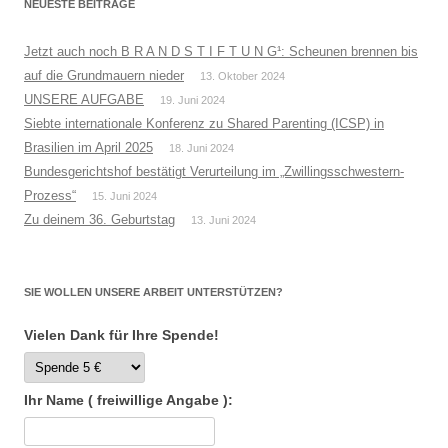
NEUESTE BEITRÄGE
Jetzt auch noch B R A N D S T I F T U N G¹: Scheunen brennen bis
auf die Grundmauern nieder
13. Oktober 2024
UNSERE AUFGABE
19. Juni 2024
Siebte internationale Konferenz zu Shared Parenting (ICSP) in
Brasilien im April 2025
18. Juni 2024
Bundesgerichtshof bestätigt Verurteilung im „Zwillingsschwestern-
Prozess“
15. Juni 2024
Zu deinem 36. Geburtstag
13. Juni 2024
SIE WOLLEN UNSERE ARBEIT UNTERSTÜTZEN?
Vielen Dank für Ihre Spende!
Ihr Name ( freiwillige Angabe ):