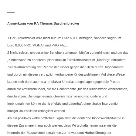
___
Anmerkung von RA Thomas Saschenbrecker
1 Der Steuerzahler wird nicht nur um Euro 5.000 betrogen, sondern sogar um
Euro 8.000 PRO MONAT und PRO FALL.
2 Nicht zuletzt, um derartige Berichterstattungen künftig zu verhindern und um das
„Kindeswohl“ zu schützen, plant man im Familienminsterium „Kindergrundrechte“
Ziel: Wahrnehmung der Rechte der Kinder gegen die Eltern durch Jugendämter
und durch mit diesen vertraglich verbundene Kindeswohlfirmen. Auf diese Weise
lassen sich dann auch u.a. effektiver Unterlassungsklagen gegen die Presse
durch die Amtsvormünder, die die Grundrechte „für das Kindeswohl“ wahrnehmen,
durchsetzen. Die ungehemmte Gewinnmaximierung mit Kindern und
Inobhutnahmen könnte damit effektiv und dauerhaft ohne lästige Intervention
mutiger Journalisten ermöglicht werden.
Als ein positives wirtschaftliches Signal wird die deutsche Kindeswohlindustrie in
diesem Zusammenhang auch werten, dass Wirtschaftshemmnisse wie die
Kontrolle der Masseninobhutnahmen zur bewussten Herbeiführung der