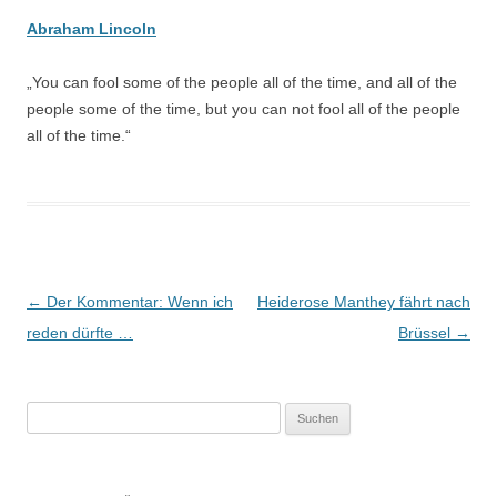
Abraham Lincoln
„You can fool some of the people all of the time, and all of the
people some of the time, but you can not fool all of the people
all of the time.“
Beitrags-
←
Der Kommentar: Wenn ich
Heiderose Manthey fährt nach
Navigation
reden dürfte …
Brüssel
→
Suchen
nach: