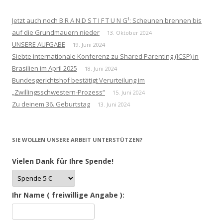
Jetzt auch noch B R A N D S T I F T U N G¹: Scheunen brennen bis
auf die Grundmauern nieder
13. Oktober 2024
UNSERE AUFGABE
19. Juni 2024
Siebte internationale Konferenz zu Shared Parenting (ICSP) in
Brasilien im April 2025
18. Juni 2024
Bundesgerichtshof bestätigt Verurteilung im
„Zwillingsschwestern-Prozess“
15. Juni 2024
Zu deinem 36. Geburtstag
13. Juni 2024
SIE WOLLEN UNSERE ARBEIT UNTERSTÜTZEN?
Vielen Dank für Ihre Spende!
Ihr Name ( freiwillige Angabe ):