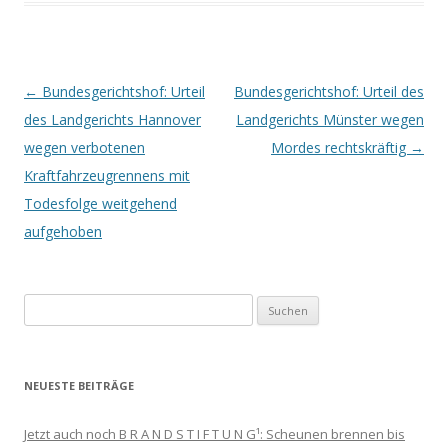
Beitrags-
←
Bundesgerichtshof: Urteil
Bundesgerichtshof: Urteil des
Navigation
des Landgerichts Hannover
Landgerichts Münster wegen
wegen verbotenen
Mordes rechtskräftig
→
Kraftfahrzeugrennens mit
Todesfolge weitgehend
aufgehoben
Suchen
nach:
NEUESTE BEITRÄGE
Jetzt auch noch B R A N D S T I F T U N G¹: Scheunen brennen bis