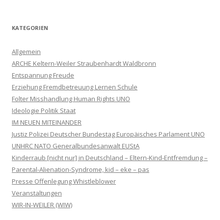
KATEGORIEN
Allgemein
ARCHE Keltern-Weiler Straubenhardt Waldbronn
Entspannung Freude
Erziehung Fremdbetreuung Lernen Schule
Folter Misshandlung Human Rights UNO
Ideologie Politik Staat
IM NEUEN MITEINANDER
Justiz Polizei Deutscher Bundestag Europäisches Parlament UNO
UNHRC NATO Generalbundesanwalt EUStA
Kinderraub [nicht nur] in Deutschland – Eltern-Kind-Entfremdung –
Parental-Alienation-Syndrome, kid – eke – pas
Presse Offenlegung Whistleblower
Veranstaltungen
WIR-IN-WEILER (WIW)