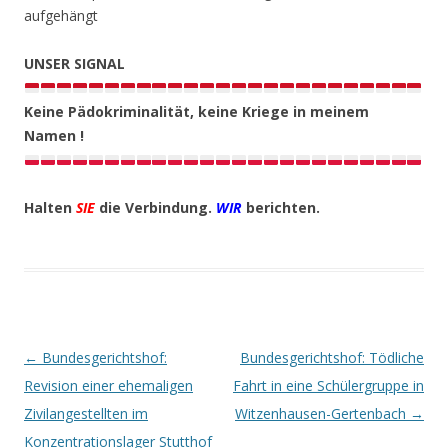
aufgehängt
UNSER SIGNAL
Keine Pädokriminalität, keine Kriege in meinem
Namen !
Halten
SIE
die Verbindung.
WIR
berichten.
Beitrags-
←
Bundesgerichtshof:
Bundesgerichtshof: Tödliche
Navigation
Revision einer ehemaligen
Fahrt in eine Schülergruppe in
Zivilangestellten im
Witzenhausen-Gertenbach
→
Konzentrationslager Stutthof