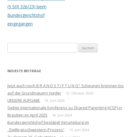
(5 StR 326/23) beim
Bundesgerichtshof
eingegangen
Suchen
nach:
NEUESTE BEITRÄGE
Jetzt auch noch B R A N D S T I F T U N G¹: Scheunen brennen bis
auf die Grundmauern nieder
13. Oktober 2024
UNSERE AUFGABE
19. Juni 2024
Siebte internationale Konferenz zu Shared Parenting (ICSP) in
Brasilien im April 2025
18. Juni 2024
Bundesgerichtshof bestätigt Verurteilung im
„Zwillingsschwestern-Prozess“
15. Juni 2024