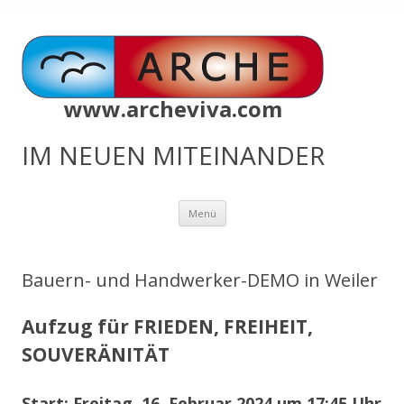
www.archeviva.com
IM NEUEN MITEINANDER
Zum
Menü
Inhalt
springen
Bauern- und Handwerker-DEMO in Weiler
Aufzug für FRIEDEN, FREIHEIT,
SOUVERÄNITÄT
Start: Freitag, 16. Februar 2024 um 17:45 Uhr