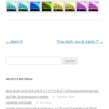
Beitrags-
←
Alarm !!!
“Frau Roth, wo ist Agnes ?”
→
Navigation
Suchen
nach:
NEUESTE BEITRÄGE
Jetzt auch noch B R A N D S T I F T U N G¹: Scheunen brennen bis
auf die Grundmauern nieder
13. Oktober 2024
UNSERE AUFGABE
19. Juni 2024
Siebte internationale Konferenz zu Shared Parenting (ICSP) in