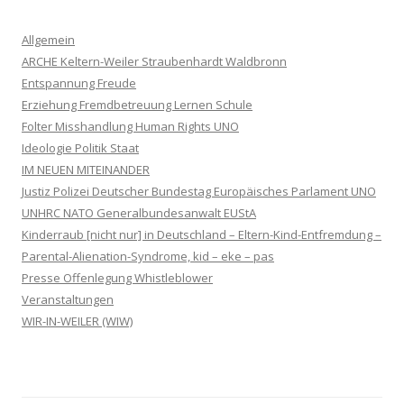
Allgemein
ARCHE Keltern-Weiler Straubenhardt Waldbronn
Entspannung Freude
Erziehung Fremdbetreuung Lernen Schule
Folter Misshandlung Human Rights UNO
Ideologie Politik Staat
IM NEUEN MITEINANDER
Justiz Polizei Deutscher Bundestag Europäisches Parlament UNO
UNHRC NATO Generalbundesanwalt EUStA
Kinderraub [nicht nur] in Deutschland – Eltern-Kind-Entfremdung –
Parental-Alienation-Syndrome, kid – eke – pas
Presse Offenlegung Whistleblower
Veranstaltungen
WIR-IN-WEILER (WIW)