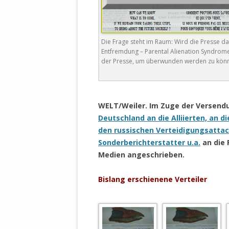
DER EIGENE
ENTFREMDE
STAATLICH 
HEILIGE ZE
Die Frage steht im Raum: Wird die Presse da
Entfremdung – Parental Alienation Syndrom
BEGINNT !
der Presse, um überwunden werden zu könn
DER SCHNEE
.
DEUTSCHE 
WELT/Weiler. Im Zuge der Versend
MILITÄR DE
Deutschland an die Alliierten, an di
U.A. IN DI
den russischen Verteidigungsatta
DER ARCHE
Sonderberichterstatter u.a.
an die 
EFFEKTIVE
Medien angeschrieben.
REFORM DE
Bislang erschienene Verteiler
KINDERRAUB
SCHWERT D
REGIERUNG