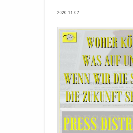
WALDBRONNER SELBSTÄNDIGE
KELTERN V
2020-11-02
ZEICHNENDE
ARCHITEKTUR. KUNST. LEBEGUT
HAUS.
BUNDESMIN
VERTEIDIG
ARCHETELEVISION. ARCHE TV –
TERRITORIA
STUDIO.
FÜHRUNGS
CONCERTS
BUNDESWEH
VERFOLGUN
DABEI. BIOLÄDEN.
JOURNALIST
PROZESSEN
HOLZBAU. KERN-ROSSMANITH.
BÜRGERMEI
ROT. GESCHLOSSENER BEREICH.
GEMEINDER
SONJA ZILL
VOR ORT. MICHEL BRÄU.
DIE WAHRE
MENSCHENR
KID – EKE –