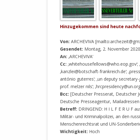
MANTHEY W
DEUTSCHE M
SÄMTLICHE
UND MILIT
Hinzugekommen sind heute nachfol
DER ALLIIER
EINSCHREIT
Von:
ARCHEVIVA [mailto:archezeit@gmx
ÜBERWINDUN
Gesendet:
Montag, 2. November 2020
PAS
An:
‚ARCHEVIVA‘
Cc:
‚whitehousefellows@who.eop.gov‘; ‚m
MELDUNG A
‚kanzlei@botschaft-frankreich.de‘; ‚pres
JURISTENFA
antónio guterres‘; ‚un deputy secretar
LEIPZIG IS
prof. melzer nils‘; ‚hrcpresidency@un.org
Bcc:
[Deutscher Presserat, Deutscher J
NOTWEHR 
Deutsche Presseagentur, Mailadressen 
KRIMINALIT
Betreff:
DRINGEND: H I L F E R U F aus 
IN WEILER, 
Militär- und Kriminalpolizei, an den ru
DEUTSCHLA
Menschenrechtsrat und UN-Sonderberich
NORDAMER
Wichtigkeit:
Hoch
OLAF SCHO