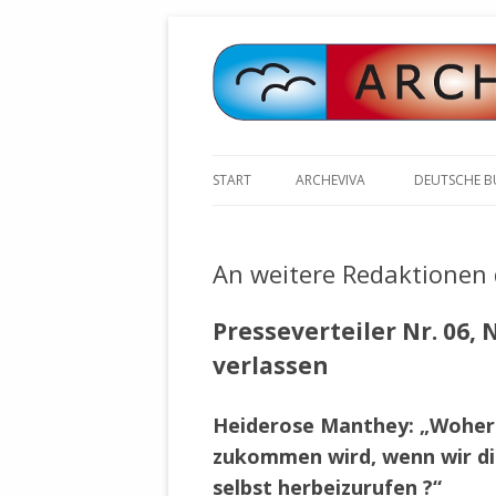
START
ARCHEVIVA
DEUTSCHE 
ARCHE E.V. WALDBRONN
ARCHE AN 
BOCHINGER 
An weitere Redaktionen
ARCHE E.V. WEILER
STELLV. BÜ
BISCHOFF (
ARCHE-KONGRESSE
Presseverteiler Nr. 06, 
ZILLY (GES
verlassen
GEMEINDERA
HEUTE FEIERN WIR GEBURTSTAG
VOLKSVERH
HAPPY BIRTHDAY ARCHE !
ÖFFENTLIC
Heiderose Manthey: „Woher 
UNSERE NATUR: WASSER, LUFT
ZURSCHAUS
zukommen wird, wenn wir die
UND ERDE
AUSGESUCH
selbst herbeizurufen ?“
DURCH DIE 