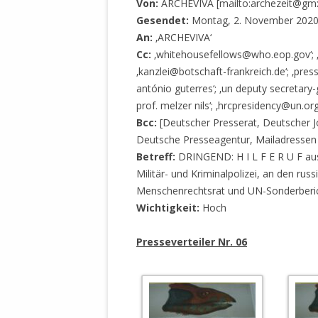
Von:
ARCHEVIVA [mailto:archezeit@gmx
Gesendet:
Montag, 2. November 2020
An:
‚ARCHEVIVA‘
Cc:
‚whitehousefellows@who.eop.gov‘; ‚m
‚kanzlei@botschaft-frankreich.de‘; ‚pres
antónio guterres‘; ‚un deputy secretar
prof. melzer nils‘; ‚hrcpresidency@un.org
Bcc:
[Deutscher Presserat, Deutscher J
Deutsche Presseagentur, Mailadressen 
Betreff:
DRINGEND: H I L F E R U F aus 
Militär- und Kriminalpolizei, an den ru
Menschenrechtsrat und UN-Sonderberich
Wichtigkeit:
Hoch
Presseverteiler Nr. 06