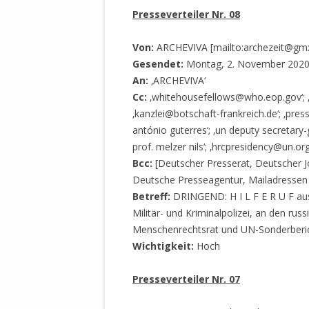
STATUTEN 
Presseverteiler Nr. 08
A/HRC/43/4
EIGENE VOLK
Von:
ARCHEVIVA [mailto:archezeit@gmx
Gesendet:
Montag, 2. November 2020
OLAF SCHOL
An:
‚ARCHEVIVA‘
AUFGEFORD
Cc:
‚whitehousefellows@who.eop.gov‘; ‚m
MISSBRÄUC
‚kanzlei@botschaft-frankreich.de‘; ‚pres
EXKLUSIONS
antónio guterres‘; ‚un deputy secretar
KANTE ZEI
prof. melzer nils‘; ‚hrcpresidency@un.org
Bcc:
[Deutscher Presserat, Deutscher J
WELTWEITE
Deutsche Presseagentur, Mailadressen 
WAHREN VE
Betreff:
DRINGEND: H I L F E R U F aus 
– EKE – PAS
Militär- und Kriminalpolizei, an den ru
AUFKLÄRUN
Menschenrechtsrat und UN-Sonderberich
MÖRDERMAIL
Wichtigkeit:
Hoch
MEINE SÖH
UND FALK-G
Presseverteiler Nr. 07