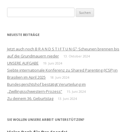
Suchen
nach:
NEUESTE BEITRÄGE
Jetzt auch noch B R A N D S T I F T U N G¹: Scheunen brennen bis
auf die Grundmauern nieder
13. Oktober 2024
UNSERE AUFGABE
19. Juni 2024
Siebte internationale Konferenz zu Shared Parenting (ICSP) in
Brasilien im April 2025
18. Juni 2024
Bundesgerichtshof bestätigt Verurteilung im
„Zwillingsschwestern-Prozess“
15. Juni 2024
Zu deinem 36. Geburtstag
13. Juni 2024
SIE WOLLEN UNSERE ARBEIT UNTERSTÜTZEN?