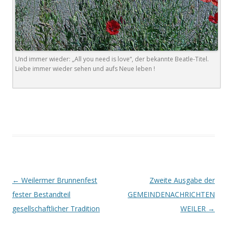
Und immer wieder: „All you need is love“, der bekannte Beatle-Titel.
Liebe immer wieder sehen und aufs Neue leben !
a
Beitrags-
←
Weilermer Brunnenfest
Zweite Ausgabe der
Navigation
fester Bestandteil
GEMEINDENACHRICHTEN
gesellschaftlicher Tradition
WEILER
→