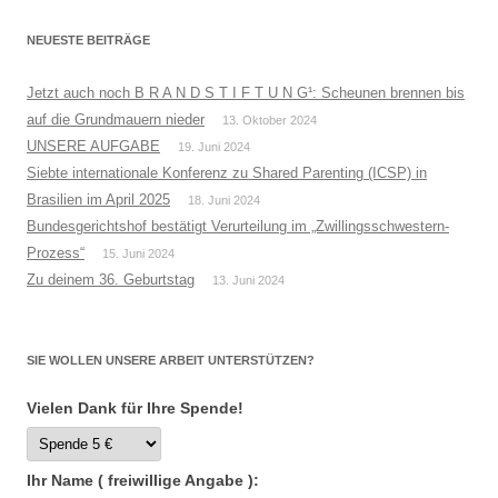
NEUESTE BEITRÄGE
Jetzt auch noch B R A N D S T I F T U N G¹: Scheunen brennen bis
auf die Grundmauern nieder
13. Oktober 2024
UNSERE AUFGABE
19. Juni 2024
Siebte internationale Konferenz zu Shared Parenting (ICSP) in
Brasilien im April 2025
18. Juni 2024
Bundesgerichtshof bestätigt Verurteilung im „Zwillingsschwestern-
Prozess“
15. Juni 2024
Zu deinem 36. Geburtstag
13. Juni 2024
SIE WOLLEN UNSERE ARBEIT UNTERSTÜTZEN?
Vielen Dank für Ihre Spende!
Ihr Name ( freiwillige Angabe ):