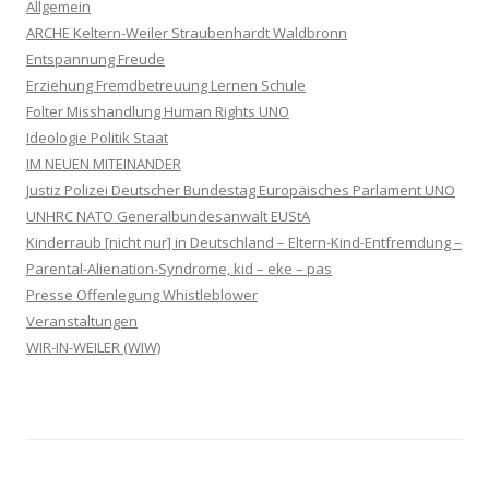
Allgemein
ARCHE Keltern-Weiler Straubenhardt Waldbronn
Entspannung Freude
Erziehung Fremdbetreuung Lernen Schule
Folter Misshandlung Human Rights UNO
Ideologie Politik Staat
IM NEUEN MITEINANDER
Justiz Polizei Deutscher Bundestag Europäisches Parlament UNO
UNHRC NATO Generalbundesanwalt EUStA
Kinderraub [nicht nur] in Deutschland – Eltern-Kind-Entfremdung –
Parental-Alienation-Syndrome, kid – eke – pas
Presse Offenlegung Whistleblower
Veranstaltungen
WIR-IN-WEILER (WIW)