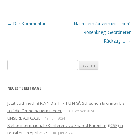
Beitrags-
←
Der Kommentar
Nach dem (unvermeidlichen)
Navigation
Rosenkrieg: Geordneter
Rückzug …
→
Suchen
nach:
NEUESTE BEITRÄGE
Jetzt auch noch B R A N D S T I F T U N G¹: Scheunen brennen bis
auf die Grundmauern nieder
13. Oktober 2024
UNSERE AUFGABE
19. Juni 2024
Siebte internationale Konferenz zu Shared Parenting (ICSP) in
Brasilien im April 2025
18. Juni 2024