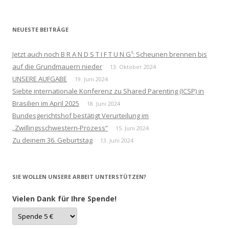
nach:
NEUESTE BEITRÄGE
Jetzt auch noch B R A N D S T I F T U N G¹: Scheunen brennen bis
auf die Grundmauern nieder
13. Oktober 2024
UNSERE AUFGABE
19. Juni 2024
Siebte internationale Konferenz zu Shared Parenting (ICSP) in
Brasilien im April 2025
18. Juni 2024
Bundesgerichtshof bestätigt Verurteilung im
„Zwillingsschwestern-Prozess“
15. Juni 2024
Zu deinem 36. Geburtstag
13. Juni 2024
SIE WOLLEN UNSERE ARBEIT UNTERSTÜTZEN?
Vielen Dank für Ihre Spende!