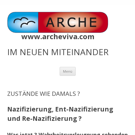
www.archeviva.com
IM NEUEN MITEINANDER
Zum
Menü
Inhalt
springen
ZUSTÄNDE WIE DAMALS ?
Nazifizierung, Ent-Nazifizierung
und Re-Nazifizierung ?
Was jetzt ? Wahrheitsverleugnung sehenden