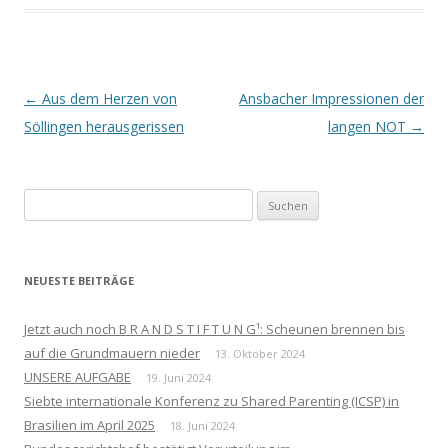
Beitrags-
←
Aus dem Herzen von
Ansbacher Impressionen der
Navigation
Söllingen herausgerissen
langen NOT
→
Suchen
nach:
NEUESTE BEITRÄGE
Jetzt auch noch B R A N D S T I F T U N G¹: Scheunen brennen bis
auf die Grundmauern nieder
13. Oktober 2024
UNSERE AUFGABE
19. Juni 2024
Siebte internationale Konferenz zu Shared Parenting (ICSP) in
Brasilien im April 2025
18. Juni 2024