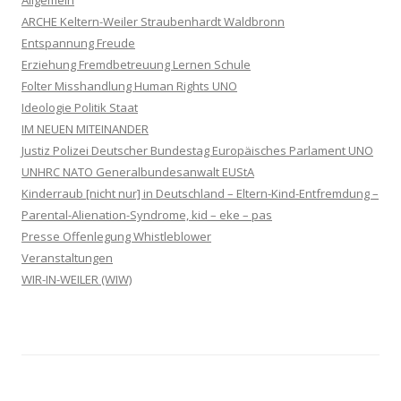
ARCHE Keltern-Weiler Straubenhardt Waldbronn
Entspannung Freude
Erziehung Fremdbetreuung Lernen Schule
Folter Misshandlung Human Rights UNO
Ideologie Politik Staat
IM NEUEN MITEINANDER
Justiz Polizei Deutscher Bundestag Europäisches Parlament UNO
UNHRC NATO Generalbundesanwalt EUStA
Kinderraub [nicht nur] in Deutschland – Eltern-Kind-Entfremdung –
Parental-Alienation-Syndrome, kid – eke – pas
Presse Offenlegung Whistleblower
Veranstaltungen
WIR-IN-WEILER (WIW)