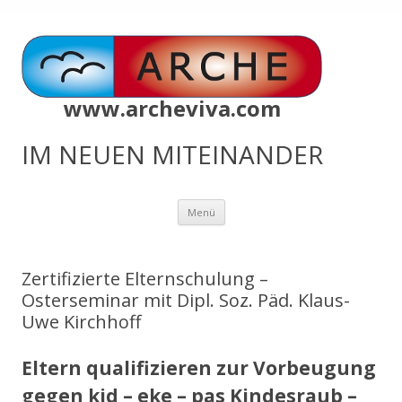
www.archeviva.com
IM NEUEN MITEINANDER
Zum
Menü
Inhalt
springen
Zertifizierte Elternschulung –
Osterseminar mit Dipl. Soz. Päd. Klaus-
Uwe Kirchhoff
Eltern qualifizieren zur Vorbeugung
gegen kid – eke – pas Kindesraub –