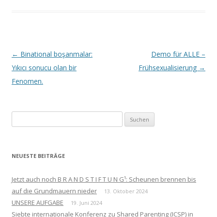
Beitrags-
←
Binational boşanmalar:
Demo für ALLE –
Navigation
Yıkıcı sonucu olan bir
Frühsexualisierung
→
Fenomen.
Suchen
nach:
NEUESTE BEITRÄGE
Jetzt auch noch B R A N D S T I F T U N G¹: Scheunen brennen bis
auf die Grundmauern nieder
13. Oktober 2024
UNSERE AUFGABE
19. Juni 2024
Siebte internationale Konferenz zu Shared Parenting (ICSP) in