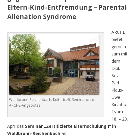
Eltern-Kind-Entfremdung – Parental
Alienation Syndrome
ARCHE
bietet
gemein
sam mit
dem
Dipl.
Soz.
Päd.
Klaus-
Uwe
Waldbronn-Reichenbach. Kulturtreff. Seminarort des
Kirchhof
ARCHE-Angebotes.
f vom
18. – 20.
April das
Seminar „Zertifizierte Elternschulung I“ in
Waldbronn-Reichenbach
an.