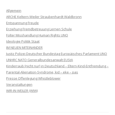
Allgemein
ARCHE Keltern-Weiler Straubenhardt Waldbronn
Entspannung Freude
Erziehung Fremdbetreuung Lernen Schule
Folter Misshandlung Human Rights UNO
Ideologie Politik Staat
IM NEUEN MITEINANDER
Justiz Polizei Deutscher Bundestag Europäisches Parlament UNO
UNHRC NATO Generalbundesanwalt EUStA
Kinderraub [nicht nur] in Deutschland – Eltern-Kind-Entfremdung –
Parental-Alienation-Syndrome, kid – eke – pas
Presse Offenlegung Whistleblower
Veranstaltungen
WIR-IN-WEILER (WIW)