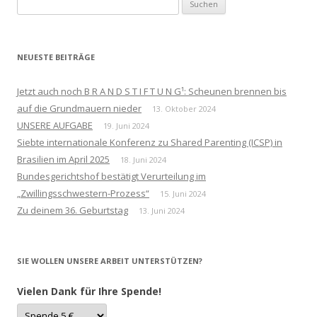
Suchen
nach:
NEUESTE BEITRÄGE
Jetzt auch noch B R A N D S T I F T U N G¹: Scheunen brennen bis
auf die Grundmauern nieder
13. Oktober 2024
UNSERE AUFGABE
19. Juni 2024
Siebte internationale Konferenz zu Shared Parenting (ICSP) in
Brasilien im April 2025
18. Juni 2024
Bundesgerichtshof bestätigt Verurteilung im
„Zwillingsschwestern-Prozess“
15. Juni 2024
Zu deinem 36. Geburtstag
13. Juni 2024
SIE WOLLEN UNSERE ARBEIT UNTERSTÜTZEN?
Vielen Dank für Ihre Spende!