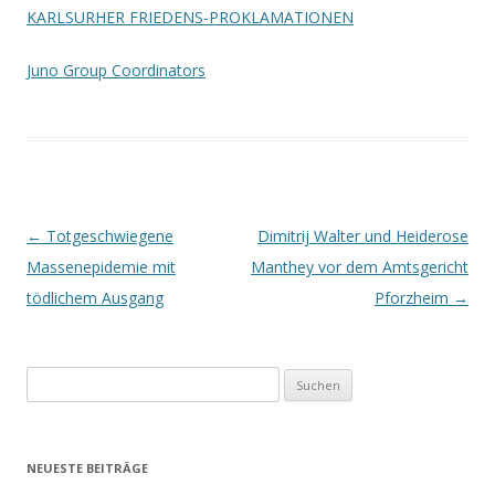
KARLSURHER FRIEDENS-PROKLAMATIONEN
Juno Group Coordinators
Beitrags-
←
Totgeschwiegene
Dimitrij Walter und Heiderose
Navigation
Massenepidemie mit
Manthey vor dem Amtsgericht
tödlichem Ausgang
Pforzheim
→
Suchen
nach:
NEUESTE BEITRÄGE