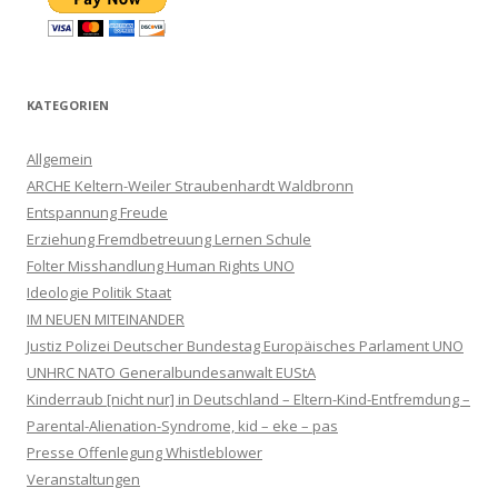
KATEGORIEN
Allgemein
ARCHE Keltern-Weiler Straubenhardt Waldbronn
Entspannung Freude
Erziehung Fremdbetreuung Lernen Schule
Folter Misshandlung Human Rights UNO
Ideologie Politik Staat
IM NEUEN MITEINANDER
Justiz Polizei Deutscher Bundestag Europäisches Parlament UNO
UNHRC NATO Generalbundesanwalt EUStA
Kinderraub [nicht nur] in Deutschland – Eltern-Kind-Entfremdung –
Parental-Alienation-Syndrome, kid – eke – pas
Presse Offenlegung Whistleblower
Veranstaltungen