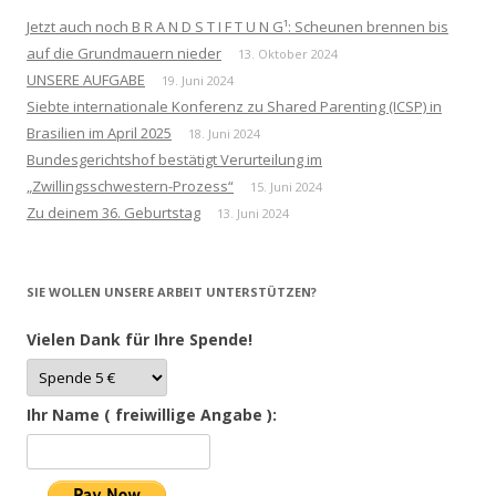
Jetzt auch noch B R A N D S T I F T U N G¹: Scheunen brennen bis
auf die Grundmauern nieder
13. Oktober 2024
UNSERE AUFGABE
19. Juni 2024
Siebte internationale Konferenz zu Shared Parenting (ICSP) in
Brasilien im April 2025
18. Juni 2024
Bundesgerichtshof bestätigt Verurteilung im
„Zwillingsschwestern-Prozess“
15. Juni 2024
Zu deinem 36. Geburtstag
13. Juni 2024
SIE WOLLEN UNSERE ARBEIT UNTERSTÜTZEN?
Vielen Dank für Ihre Spende!
Ihr Name ( freiwillige Angabe ):