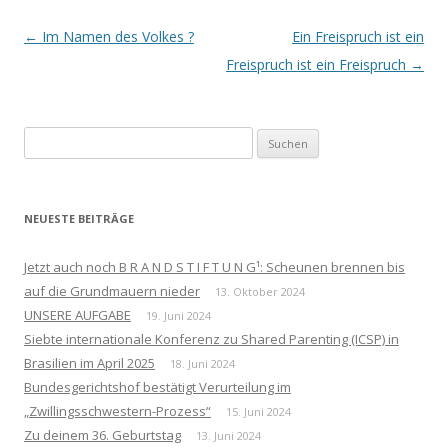
Beitrags-
←
Im Namen des Volkes ?
Ein Freispruch ist ein
Navigation
Freispruch ist ein Freispruch
→
Suchen
nach:
NEUESTE BEITRÄGE
Jetzt auch noch B R A N D S T I F T U N G¹: Scheunen brennen bis
auf die Grundmauern nieder
13. Oktober 2024
UNSERE AUFGABE
19. Juni 2024
Siebte internationale Konferenz zu Shared Parenting (ICSP) in
Brasilien im April 2025
18. Juni 2024
Bundesgerichtshof bestätigt Verurteilung im
„Zwillingsschwestern-Prozess“
15. Juni 2024
Zu deinem 36. Geburtstag
13. Juni 2024