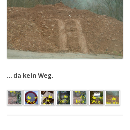
.
… da kein Weg.