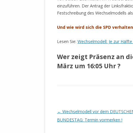
MANTHEY W
einzuführen. Der Antrag der Linksfrakti
DEUTSCHE M
Festschreibung des Wechselmodells als 
SÄMTLICHE
UND MILIT
Und wie wird sich die SPD verhalten
DER ALLIIER
EINSCHREIT
Lesen Sie:
Wechselmodell: Je zur Hälf
ÜBERWINDUN
PAS
Wer zeigt Präsenz an d
MELDUNG A
März um 16:05 Uhr
?
JURISTENFA
LEIPZIG IS
NOTWEHR 
KRIMINALIT
IN WEILER, 
Beitrags-
←
Wechselmodell vor dem DEUTSCHE
DEUTSCHLA
NORDAMER
Navigation
BUNDESTAG: Termin vormerken !
OLAF SCHO