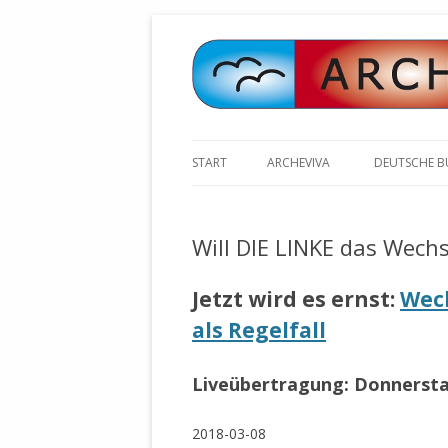
START
ARCHEVIVA
DEUTSCHE 
ARCHE E.V. WALDBRONN
ARCHE AN 
BOCHINGER 
Will DIE LINKE das Wechs
ARCHE E.V. WEILER
STELLV. BÜ
BISCHOFF (
ARCHE-KONGRESSE
Jetzt wird es ernst:
Wec
ZILLY (GES
als Regelfall
GEMEINDERA
HEUTE FEIERN WIR GEBURTSTAG
VOLKSVERH
HAPPY BIRTHDAY ARCHE !
ÖFFENTLIC
Liveübertragung: Donnerstag
UNSERE NATUR: WASSER, LUFT
ZURSCHAUS
UND ERDE
AUSGESUCH
2018-03-08
DURCH DIE 