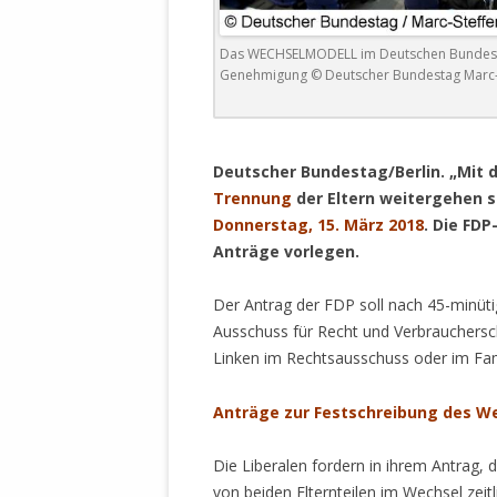
DER EIGENE
ENTFREMDE
Das WECHSELMODELL im Deutschen Bundestag
STAATLICH 
Genehmigung © Deutscher Bundestag Marc-
HEILIGE ZE
BEGINNT !
.
DER SCHNEE
Deutscher Bundestag/Berlin. „Mit d
Trennung
der Eltern weitergehen s
DEUTSCHE 
Donnerstag, 15. März 2018
. Die FDP
MILITÄR DE
Anträge vorlegen.
U.A. IN DI
DER ARCHE
Der Antrag der FDP soll nach 45-minüt
Ausschuss für Recht und Verbraucherschu
EFFEKTIVE
Linken im Rechtsausschuss oder im Fam
REFORM DE
KINDERRAUB
Anträge zur Festschreibung des W
SCHWERT D
REGIERUNG
Die Liberalen fordern in ihrem Antrag, 
von beiden Elternteilen im Wechsel zeitl