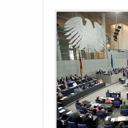
WALDBRONNER SELBSTÄNDIGE
KELTERN V
ZEICHNENDE
ARCHITEKTUR. KUNST. LEBEGUT
HAUS.
BUNDESMIN
VERTEIDIG
ARCHETELEVISION. ARCHE TV –
TERRITORIA
STUDIO.
FÜHRUNGS
CONCERTS
BUNDESWEH
VERFOLGUN
DABEI. BIOLÄDEN.
JOURNALIST
PROZESSEN
HOLZBAU. KERN-ROSSMANITH.
BÜRGERMEI
ROT. GESCHLOSSENER BEREICH.
GEMEINDER
SONJA ZILL
VOR ORT. MICHEL BRÄU.
DIE WAHRE
MENSCHENR
KID – EKE –