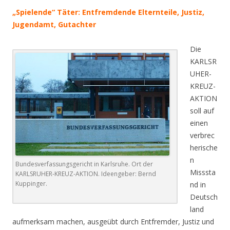
„Spielende“ Täter: Entfremdende Elternteile, Justiz,
Jugendamt, Gutachter
Die
KARLSR
UHER-
KREUZ-
AKTION
soll auf
einen
verbrec
herische
n
Bundesverfassungsgericht in Karlsruhe. Ort der
Misssta
KARLSRUHER-KREUZ-AKTION. Ideengeber: Bernd
Kuppinger.
nd in
Deutsch
land
aufmerksam machen, ausgeübt durch Entfremder, Justiz und