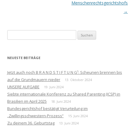
Menschenrechtsgerichtshofs
→
Suchen
nach:
NEUESTE BEITRÄGE
Jetzt auch noch B R A N D S T I F T U N G¹: Scheunen brennen bis
auf die Grundmauern nieder
13. Oktober 2024
UNSERE AUFGABE
19. Juni 2024
Siebte internationale Konferenz zu Shared Parenting (ICSP) in
Brasilien im April 2025
18. Juni 2024
Bundesgerichtshof bestätigt Verurteilung im
„Zwillingsschwestern-Prozess“
15. Juni 2024
Zu deinem 36. Geburtstag
13. Juni 2024