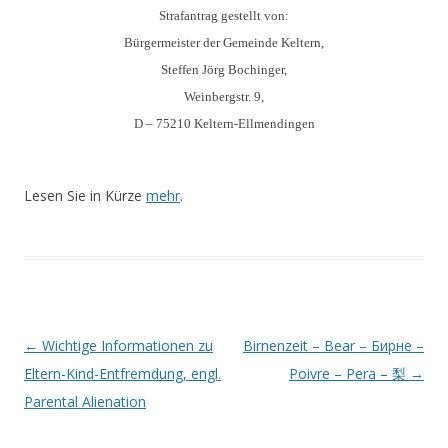
Strafantrag gestellt von:
Bürgermeister der Gemeinde Keltern,
Steffen Jörg Bochinger,
Weinbergstr. 9,
D – 75210 Keltern-Ellmendingen
Lesen Sie in Kürze
mehr
.
Beitrags-
←
Wichtige Informationen zu
Birnenzeit – Bear – Бирне –
Navigation
Eltern-Kind-Entfremdung, engl.
Poivre – Pera – 梨
→
Parental Alienation