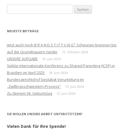
Suchen
nach:
NEUESTE BEITRÄGE
Jetzt auch noch B R A N D S T I F T U N G¹: Scheunen brennen bis
auf die Grundmauern nieder
13. Oktober 2024
UNSERE AUFGABE
19. Juni 2024
Siebte internationale Konferenz zu Shared Parenting (ICSP) in
Brasilien im April 2025
18. Juni 2024
Bundesgerichtshof bestätigt Verurteilung im
„Zwillingsschwestern-Prozess“
15. Juni 2024
Zu deinem 36. Geburtstag
13. Juni 2024
SIE WOLLEN UNSERE ARBEIT UNTERSTÜTZEN?
Vielen Dank für Ihre Spende!