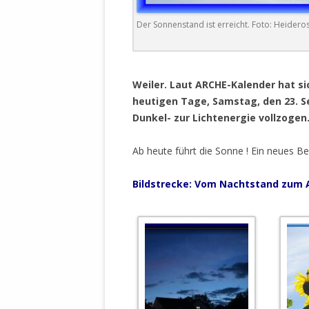
DER EIGENE
ENTFREMDE
Der Sonnenstand ist erreicht. Foto: Heidero
STAATLICH 
HEILIGE ZE
.
BEGINNT !
Weiler.
Laut ARCHE-Kalender hat si
heutigen Tage, Samstag, den 23. 
DER SCHNEE
Dunkel- zur Lichtenergie vollzogen
DEUTSCHE 
MILITÄR DE
Ab heute führt die Sonne ! Ein neues Be
U.A. IN DI
DER ARCHE
Bildstrecke: Vom Nachtstand zum 
EFFEKTIVE
REFORM DE
KINDERRAUB
SCHWERT D
REGIERUNG