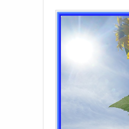
WALDBRONNER SELBSTÄNDIGE
KELTERN V
ZEICHNENDE
ARCHITEKTUR. KUNST. LEBEGUT
HAUS.
BUNDESMIN
VERTEIDIG
ARCHETELEVISION. ARCHE TV –
TERRITORIA
STUDIO.
FÜHRUNGS
CONCERTS
BUNDESWEH
VERFOLGUN
DABEI. BIOLÄDEN.
JOURNALIST
PROZESSEN
HOLZBAU. KERN-ROSSMANITH.
BÜRGERMEI
ROT. GESCHLOSSENER BEREICH.
GEMEINDER
SONJA ZILL
VOR ORT. MICHEL BRÄU.
DIE WAHRE
MENSCHENR
KID – EKE –