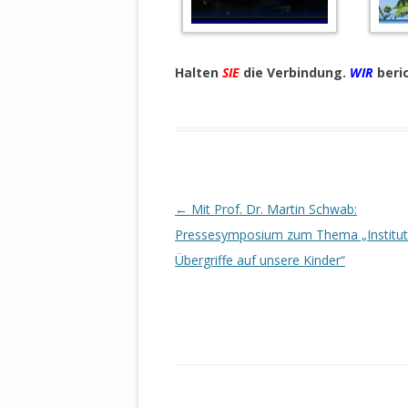
MANTHEY W
DEUTSCHE M
SÄMTLICHE
UND MILIT
Halten
SIE
die Verbindung.
WIR
beri
DER ALLIIER
EINSCHREIT
ÜBERWINDUN
PAS
MELDUNG A
Beitrags-
←
Mit Prof. Dr. Martin Schwab:
JURISTENFA
Navigation
Pressesymposium zum Thema „Instituti
LEIPZIG IS
Übergriffe auf unsere Kinder“
NOTWEHR 
KRIMINALIT
IN WEILER, 
DEUTSCHLA
NORDAMER
OLAF SCHO