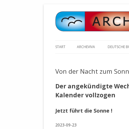
START
ARCHEVIVA
DEUTSCHE 
ARCHE E.V. WALDBRONN
ARCHE AN 
BOCHINGER 
Von der Nacht zum Son
ARCHE E.V. WEILER
STELLV. BÜ
BISCHOFF (
ARCHE-KONGRESSE
Der angekündigte Wechs
ZILLY (GES
Kalender vollzogen
GEMEINDERA
HEUTE FEIERN WIR GEBURTSTAG
VOLKSVERH
HAPPY BIRTHDAY ARCHE !
ÖFFENTLIC
Jetzt führt die Sonne !
UNSERE NATUR: WASSER, LUFT
ZURSCHAUS
UND ERDE
AUSGESUCH
2023-09-23
DURCH DIE 