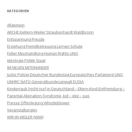
KATEGORIEN
Allgemein
ARCHE Keltern-Weiler Straubenhardt Waldbronn
Entspannung Freude
Erziehung Fremdbetreuung Lernen Schule
Folter Misshandlung Human Rights UNO
Ideologie Politik Staat
IM NEUEN MITEINANDER
Justiz Polizei Deutscher Bundestag Europäisches Parlament UNO
UNHRC NATO Generalbundesanwalt EUStA
Kinderraub [nicht nur] in Deutschland – Eltern-Kind-Entfremdung –
Parental-Alienation-Syndrome, kid – eke – pas
Presse Offenlegung Whistleblower
Veranstaltungen
WIR-IN-WEILER (WIW)