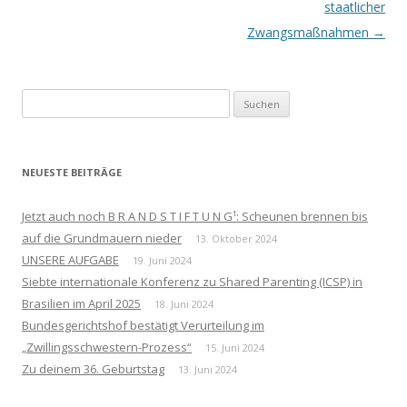
Navigation
staatlicher
Zwangsmaßnahmen
→
Suchen
nach:
NEUESTE BEITRÄGE
Jetzt auch noch B R A N D S T I F T U N G¹: Scheunen brennen bis
auf die Grundmauern nieder
13. Oktober 2024
UNSERE AUFGABE
19. Juni 2024
Siebte internationale Konferenz zu Shared Parenting (ICSP) in
Brasilien im April 2025
18. Juni 2024
Bundesgerichtshof bestätigt Verurteilung im
„Zwillingsschwestern-Prozess“
15. Juni 2024
Zu deinem 36. Geburtstag
13. Juni 2024