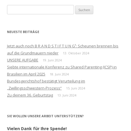
Suchen
nach:
NEUESTE BEITRÄGE
Jetzt auch noch B R A N D S T I F T U N G¹: Scheunen brennen bis
auf die Grundmauern nieder
13. Oktober 2024
UNSERE AUFGABE
19. Juni 2024
Siebte internationale Konferenz zu Shared Parenting (ICSP) in
Brasilien im April 2025
18. Juni 2024
Bundesgerichtshof bestätigt Verurteilung im
„Zwillingsschwestern-Prozess“
15. Juni 2024
Zu deinem 36. Geburtstag
13. Juni 2024
SIE WOLLEN UNSERE ARBEIT UNTERSTÜTZEN?
Vielen Dank für Ihre Spende!