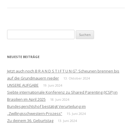
Suchen
nach:
NEUESTE BEITRÄGE
Jetzt auch noch B R A N D S T I F T U N G¹: Scheunen brennen bis
auf die Grundmauern nieder
13. Oktober 2024
UNSERE AUFGABE
19. Juni 2024
Siebte internationale Konferenz zu Shared Parenting (ICSP) in
Brasilien im April 2025
18. Juni 2024
Bundesgerichtshof bestätigt Verurteilung im
„Zwillingsschwestern-Prozess“
15. Juni 2024
Zu deinem 36. Geburtstag
13. Juni 2024