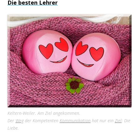
Die besten Lehrer
Keltern-Weiler. Am Ziel angekommen.
Der
Weg
der Kompetenten
Kommunikation
hat nur ein
Ziel
: Die
Liebe.