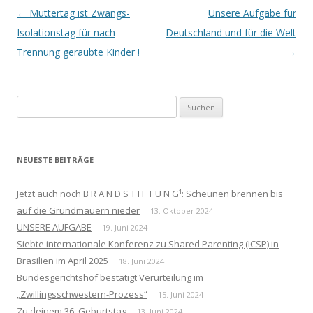
Beitrags-
←
Muttertag ist Zwangs-
Unsere Aufgabe für
Navigation
Isolationstag für nach
Deutschland und für die Welt
Trennung geraubte Kinder !
→
Suchen
nach:
NEUESTE BEITRÄGE
Jetzt auch noch B R A N D S T I F T U N G¹: Scheunen brennen bis
auf die Grundmauern nieder
13. Oktober 2024
UNSERE AUFGABE
19. Juni 2024
Siebte internationale Konferenz zu Shared Parenting (ICSP) in
Brasilien im April 2025
18. Juni 2024
Bundesgerichtshof bestätigt Verurteilung im
„Zwillingsschwestern-Prozess“
15. Juni 2024
Zu deinem 36. Geburtstag
13. Juni 2024