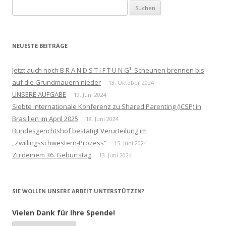
Suchen
nach:
NEUESTE BEITRÄGE
Jetzt auch noch B R A N D S T I F T U N G¹: Scheunen brennen bis
auf die Grundmauern nieder
13. Oktober 2024
UNSERE AUFGABE
19. Juni 2024
Siebte internationale Konferenz zu Shared Parenting (ICSP) in
Brasilien im April 2025
18. Juni 2024
Bundesgerichtshof bestätigt Verurteilung im
„Zwillingsschwestern-Prozess“
15. Juni 2024
Zu deinem 36. Geburtstag
13. Juni 2024
SIE WOLLEN UNSERE ARBEIT UNTERSTÜTZEN?
Vielen Dank für Ihre Spende!