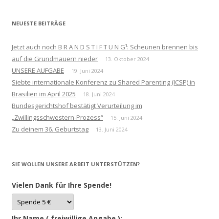
NEUESTE BEITRÄGE
Jetzt auch noch B R A N D S T I F T U N G¹: Scheunen brennen bis
auf die Grundmauern nieder
13. Oktober 2024
UNSERE AUFGABE
19. Juni 2024
Siebte internationale Konferenz zu Shared Parenting (ICSP) in
Brasilien im April 2025
18. Juni 2024
Bundesgerichtshof bestätigt Verurteilung im
„Zwillingsschwestern-Prozess“
15. Juni 2024
Zu deinem 36. Geburtstag
13. Juni 2024
SIE WOLLEN UNSERE ARBEIT UNTERSTÜTZEN?
Vielen Dank für Ihre Spende!
Ihr Name ( freiwillige Angabe ):