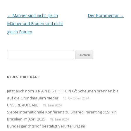
Beitrags-
←
Männer sind nicht gleich
Der Kommentar
→
Navigation
Männer und Frauen sind nicht
gleich Frauen
Suchen
nach:
NEUESTE BEITRÄGE
Jetzt auch noch B R A N D S T I F T U N G¹: Scheunen brennen bis
auf die Grundmauern nieder
13. Oktober 2024
UNSERE AUFGABE
19. Juni 2024
Siebte internationale Konferenz zu Shared Parenting (ICSP) in
Brasilien im April 2025
18. Juni 2024
Bundesgerichtshof bestätigt Verurteilung im