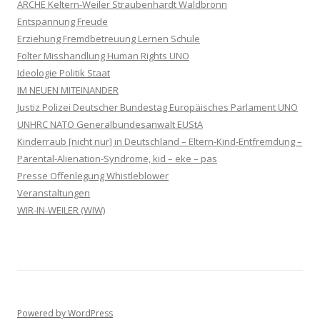
ARCHE Keltern-Weiler Straubenhardt Waldbronn
Entspannung Freude
Erziehung Fremdbetreuung Lernen Schule
Folter Misshandlung Human Rights UNO
Ideologie Politik Staat
IM NEUEN MITEINANDER
Justiz Polizei Deutscher Bundestag Europäisches Parlament UNO
UNHRC NATO Generalbundesanwalt EUStA
Kinderraub [nicht nur] in Deutschland – Eltern-Kind-Entfremdung –
Parental-Alienation-Syndrome, kid – eke – pas
Presse Offenlegung Whistleblower
Veranstaltungen
WIR-IN-WEILER (WIW)
Powered by WordPress