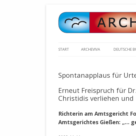
START
ARCHEVIVA
DEUTSCHE 
ARCHE E.V. WALDBRONN
ARCHE AN 
BOCHINGER 
Spontanapplaus für Urte
ARCHE E.V. WEILER
STELLV. BÜ
BISCHOFF (
ARCHE-KONGRESSE
Erneut Freispruch für Dr
ZILLY (GES
Christidis verliehen und
GEMEINDERA
HEUTE FEIERN WIR GEBURTSTAG
VOLKSVERH
HAPPY BIRTHDAY ARCHE !
Richterin am Amtsgericht Fo
ÖFFENTLIC
UNSERE NATUR: WASSER, LUFT
ZURSCHAUS
Amtsgerichtes Gießen: „… g
UND ERDE
AUSGESUCH
DURCH DIE 