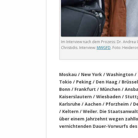
DER EIGENE
ENTFREMDE
STAATLICH 
HEILIGE ZE
BEGINNT !
Im Interview nach dem Prozess: Dr. Andrea Ch
DER SCHNEE
Christidis. Interview:
MWGFD
. Foto: Heidero
DEUTSCHE 
MILITÄR DE
.
U.A. IN DI
Moskau / New York / Washington / 
DER ARCHE
Tokio / Peking / Den Haag / Brüssel 
Bonn / Frankfurt / München / Ansb
EFFEKTIVE
Kaiserslautern / Wiesbaden / Stuttg
REFORM DE
Karlsruhe / Aachen / Pforzheim / 
/ Keltern / Weiler. Die Staatsanwalt
KINDERRAUB
über einem Jahrzehnt wegen zahllos
SCHWERT D
vernichtenden Dauer-Vorwurfs des
REGIERUNG