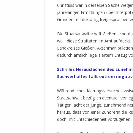
STATUTEN 
Christidis war in derselben Sache weg
A/HRC/43/4
jahrelangen Ermittlungen über Interpol 
EIGENE VOLK
Gründen rechtskräftig freigesprochen w
OLAF SCHOL
Die Staatsanwaltschaft Gießen scheut ke
AUFGEFORD
weil diese Straftaten im Amt aufdeckt
MISSBRÄUC
Landkreises Gießen, Aktenmanipulatione
EXKLUSIONS
dadurch amtlich legalisiertem Entzug v
KANTE ZEI
Schrilles
Herauslachen des zunehme
WELTWEITE
Sachverhaltes fällt extrem negativ
WAHREN VE
– EKE – PAS
Während eines Klärungsversuches zwisc
AUFKLÄRUN
Staatsanwalt bezüglich eventuell vorlie
MÖRDERMAIL
Tätigen lacht der junge, zunehmend ner
MEINE SÖH
heraus, dass von einer Zuhörerin die R
UND FALK-G
doch mit Entschiedenheit vorzugehen.