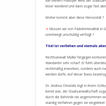
Bei seinem Plädoyer wirkt der Staatsa
leiser werdend und dann sogar fast abr
Woher kommt aber diese Nervosität ?
⇒
Müssen wir von Pädokriminalität in 
unentwegt unschuldig verfolgt ?
Titel ist verliehen und niemals ab
Rechtsanwalt Müller hingegen konturiert
Mandantin sehr scharf. Er führt überdeu
rechtmäßig erworben, sondern auch nac
werden dürfe. Auf dieser Basis beantra
Dr. Andrea Christidis legt in ihrem Schl
bereit war, der Staatsanwaltschaft soga
durch die Behörde nie angenommen wor
ständig Verfahren gegen sie eingeleitet