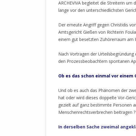
MANTHEY W
ARCHEVIVA begleitet die Streiterin um 
DEUTSCHE M
lange vor den unterschiedlichsten Geric
SÄMTLICHE
UND MILIT
Der erneute Angriff gegen Christidis v
DER ALLIIER
Amtsgericht Gießen von Richterin Foul
EINSCHREIT
einem gut besetzten Zuhörerraum am F
ÜBERWINDUN
PAS
Nach Vortragen der Urteilsbegründung e
den Prozessbeobachtern spontanen Ap
MELDUNG A
JURISTENFA
Ob es das schon einmal vor einem 
LEIPZIG IS
Und ob es auch das Phänomen der zwei
NOTWEHR 
hat oder wird dieses doppelte Vor-Geric
KRIMINALIT
gezielt auf ganz bestimmte Personen an
IN WEILER, 
Menschenrechtsverbrechen beitragen ?
DEUTSCHLA
NORDAMER
In derselben Sache zweimal angekl
OLAF SCHO