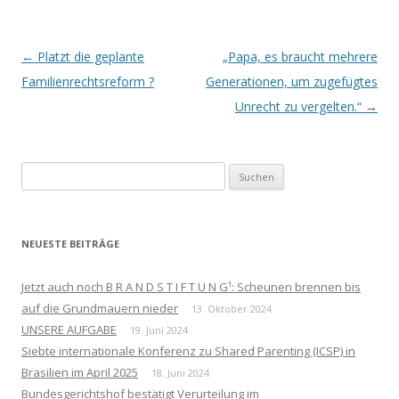
Beitrags-
←
Platzt die geplante
„Papa, es braucht mehrere
Navigation
Familienrechtsreform ?
Generationen, um zugefügtes
Unrecht zu vergelten.“
→
Suchen
nach:
NEUESTE BEITRÄGE
Jetzt auch noch B R A N D S T I F T U N G¹: Scheunen brennen bis
auf die Grundmauern nieder
13. Oktober 2024
UNSERE AUFGABE
19. Juni 2024
Siebte internationale Konferenz zu Shared Parenting (ICSP) in
Brasilien im April 2025
18. Juni 2024
Bundesgerichtshof bestätigt Verurteilung im