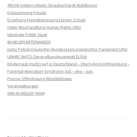
ARCHE Keltern-Weiler Straubenhardt Waldbronn
Entspannung Freude
Erziehung Fremdbetreuung Lernen Schule
Folter Misshandlung Human Rights UNO
Ideologie Politik Staat
IM NEUEN MITEINANDER
Justiz Polizei Deutscher Bundestag Europäisches Parlament UNO
UNHRC NATO Generalbundesanwalt EUStA
Kinderraub [nicht nur] in Deutschland – Eltern-Kind-Entfremdung –
Parental-Alienation-Syndrome, kid – eke – pas
Presse Offenlegung Whistleblower
Veranstaltungen
WIR-IN-WEILER (WIW)