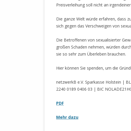
DER EIGENE
Preisverleihung soll nicht an irgendein
ENTFREMDE
STAATLICH 
Die ganze Welt würde erfahren, dass zu
HEILIGE ZE
sich gegen das Verschweigen von sexua
BEGINNT !
Die Betroffenen von sexualisierter Gewa
DER SCHNEE
großen Schaden nehmen, würden durch di
sie so sehr zum Überleben brauchen.
DEUTSCHE 
MILITÄR DE
Hier können Sie spenden, um die Gründu
U.A. IN DI
DER ARCHE
netzwerkB e.V. Sparkasse Holstein | 
EFFEKTIVE
2240 0189 0406 03 | BIC NOLADE21H
REFORM DE
PDF
KINDERRAUB
SCHWERT D
Mehr dazu
REGIERUNG