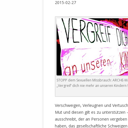
2015-02-27
WALDBRONNER SELBSTÄNDIGE
KELTERN V
ZEICHNENDE
ARCHITEKTUR. KUNST. LEBEGUT
HAUS.
BUNDESMIN
VERTEIDIG
ARCHETELEVISION. ARCHE TV –
TERRITORIA
STUDIO.
FÜHRUNGS
CONCERTS
BUNDESWEH
VERFOLGUN
DABEI. BIOLÄDEN.
JOURNALIST
PROZESSEN
HOLZBAU. KERN-ROSSMANITH.
STOPP dem Sexuellen MIssbrauch: ARCHE-
BÜRGERMEI
„Vergreif‘ dich nie mehr an unseren Kindern !
ROT. GESCHLOSSENER BEREICH.
GEMEINDER
SONJA ZILL
VOR ORT. MICHEL BRÄU.
Verschweigen, Verleugnen und Vertusche
DIE WAHRE
Mut und diesen gilt es zu unterstützen –
MENSCHENR
ausschreibt, der an Personen vergeben
KID – EKE –
haben, das gesellschaftliche Schweigen 