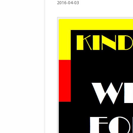
2016-04-03
WALDBRONNER SELBSTÄNDIGE
KELTERN V
ZEICHNENDE
ARCHITEKTUR. KUNST. LEBEGUT
HAUS.
BUNDESMIN
VERTEIDIG
ARCHETELEVISION. ARCHE TV –
TERRITORIA
STUDIO.
FÜHRUNGS
CONCERTS
BUNDESWEH
VERFOLGUN
DABEI. BIOLÄDEN.
JOURNALIST
PROZESSEN
HOLZBAU. KERN-ROSSMANITH.
BÜRGERMEI
ROT. GESCHLOSSENER BEREICH.
GEMEINDER
SONJA ZILL
VOR ORT. MICHEL BRÄU.
DIE WAHRE
MENSCHENR
KID – EKE –