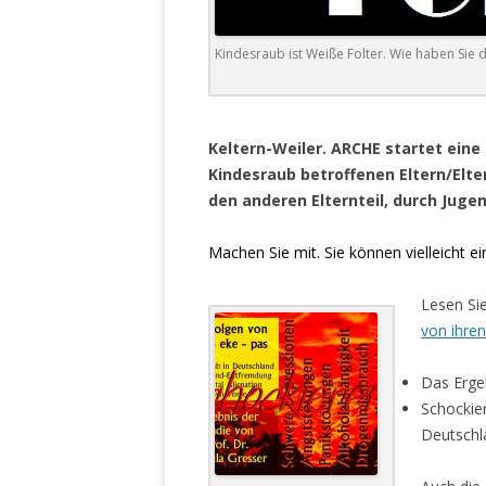
DER EIGENE
ENTFREMDE
Kindesraub ist Weiße Folter. Wie haben Sie d
STAATLICH 
HEILIGE ZE
BEGINNT !
.
Keltern-Weiler. ARCHE startet eine
DER SCHNEE
Kindesraub betroffenen Eltern/Elte
den anderen Elternteil, durch Juge
DEUTSCHE 
MILITÄR DE
Machen Sie mit. Sie können vielleicht 
U.A. IN DI
DER ARCHE
Lesen Si
EFFEKTIVE
von ihren
REFORM DE
Das Ergeb
KINDERRAUB
Schockier
SCHWERT D
Deutschl
REGIERUNG