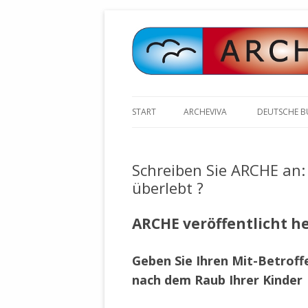
START
ARCHEVIVA
DEUTSCHE 
ARCHE E.V. WALDBRONN
ARCHE AN 
BOCHINGER 
Schreiben Sie ARCHE an:
ARCHE E.V. WEILER
STELLV. BÜ
überlebt ?
BISCHOFF (
ARCHE-KONGRESSE
ZILLY (GES
ARCHE veröffentlicht h
GEMEINDERA
HEUTE FEIERN WIR GEBURTSTAG
VOLKSVERH
HAPPY BIRTHDAY ARCHE !
ÖFFENTLIC
Geben Sie Ihren Mit-Betroff
UNSERE NATUR: WASSER, LUFT
ZURSCHAUS
nach dem Raub Ihrer Kinder
UND ERDE
AUSGESUCH
DURCH DIE 