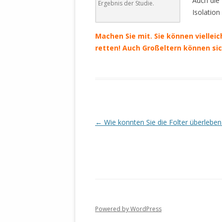
Auch die 
MANTHEY W
Ergebnis der Studie.
Isolation
DEUTSCHE M
SÄMTLICHE
Machen Sie mit. Sie können vielle
UND MILIT
retten! Auch Großeltern können sic
DER ALLIIER
EINSCHREIT
ÜBERWINDUN
PAS
MELDUNG A
JURISTENFA
Beitrags-
←
Wie konnten Sie die Folter überleben
LEIPZIG IS
Navigation
NOTWEHR 
KRIMINALIT
IN WEILER, 
DEUTSCHLA
NORDAMER
Powered by WordPress
OLAF SCHO