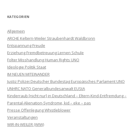
KATEGORIEN
Allgemein
ARCHE Keltern-Weiler Straubenhardt Waldbronn
Entspannung Freude
Erziehung Fremdbetreuung Lernen Schule
Folter Misshandlung Human Rights UNO
Ideologie Politik Staat
IM NEUEN MITEINANDER
Justiz Polizei Deutscher Bundestag Europäisches Parlament UNO
UNHRC NATO Generalbundesanwalt EUStA
Kinderraub [nicht nur] in Deutschland – Eltern-Kind-Entfremdung –
Parental-Alienation-Syndrome, kid – eke – pas
Presse Offenlegung Whistleblower
Veranstaltungen
WIR-IN-WEILER (WIW)