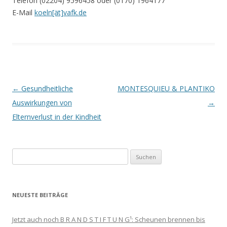
Telefon (02204) 9596458 oder (0170) 1964177
E-Mail
koeln[ät]vafk.de
Beitrags-
←
Gesundheitliche
MONTESQUIEU & PLANTIKO
Navigation
Auswirkungen von
→
Elternverlust in der Kindheit
Suchen
nach:
NEUESTE BEITRÄGE
Jetzt auch noch B R A N D S T I F T U N G¹: Scheunen brennen bis