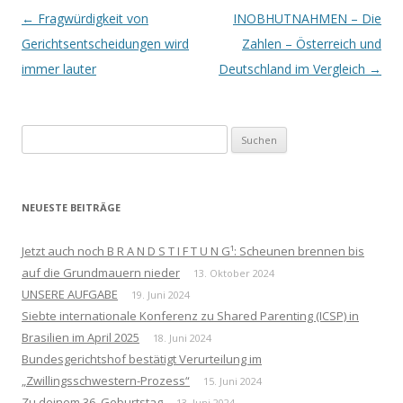
Beitrags-
←
Fragwürdigkeit von
INOBHUTNAHMEN – Die
Navigation
Gerichtsentscheidungen wird
Zahlen – Österreich und
immer lauter
Deutschland im Vergleich
→
Suchen
nach:
NEUESTE BEITRÄGE
Jetzt auch noch B R A N D S T I F T U N G¹: Scheunen brennen bis
auf die Grundmauern nieder
13. Oktober 2024
UNSERE AUFGABE
19. Juni 2024
Siebte internationale Konferenz zu Shared Parenting (ICSP) in
Brasilien im April 2025
18. Juni 2024
Bundesgerichtshof bestätigt Verurteilung im
„Zwillingsschwestern-Prozess“
15. Juni 2024
Zu deinem 36. Geburtstag
13. Juni 2024