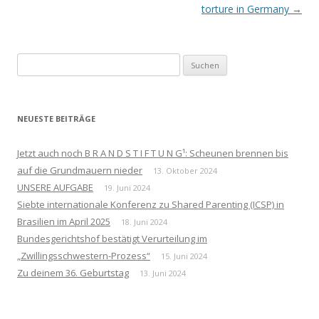
torture in Germany
→
Suchen
nach:
NEUESTE BEITRÄGE
Jetzt auch noch B R A N D S T I F T U N G¹: Scheunen brennen bis
auf die Grundmauern nieder
13. Oktober 2024
UNSERE AUFGABE
19. Juni 2024
Siebte internationale Konferenz zu Shared Parenting (ICSP) in
Brasilien im April 2025
18. Juni 2024
Bundesgerichtshof bestätigt Verurteilung im
„Zwillingsschwestern-Prozess“
15. Juni 2024
Zu deinem 36. Geburtstag
13. Juni 2024