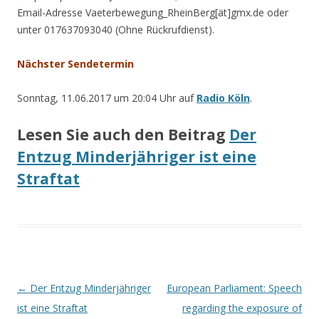
Email-Adresse Vaeterbewegung_RheinBerg[ät]gmx.de oder
unter 017637093040 (Ohne Rückrufdienst).
Nächster Sendetermin
Sonntag, 11.06.2017 um 20:04 Uhr auf
Radio Köln
.
Lesen Sie auch den Beitrag
Der
Entzug Minderjähriger ist eine
Straftat
Beitrags-
←
Der Entzug Minderjähriger
European Parliament: Speech
Navigation
ist eine Straftat
regarding the exposure of