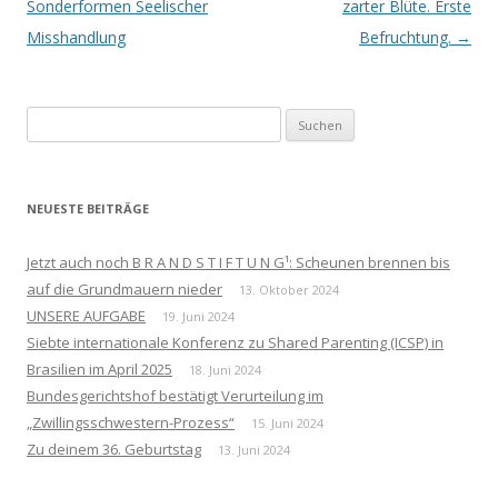
Navigation
Sonderformen Seelischer
zarter Blüte. Erste
Misshandlung
Befruchtung.
→
Suchen
nach:
NEUESTE BEITRÄGE
Jetzt auch noch B R A N D S T I F T U N G¹: Scheunen brennen bis
auf die Grundmauern nieder
13. Oktober 2024
UNSERE AUFGABE
19. Juni 2024
Siebte internationale Konferenz zu Shared Parenting (ICSP) in
Brasilien im April 2025
18. Juni 2024
Bundesgerichtshof bestätigt Verurteilung im
„Zwillingsschwestern-Prozess“
15. Juni 2024
Zu deinem 36. Geburtstag
13. Juni 2024