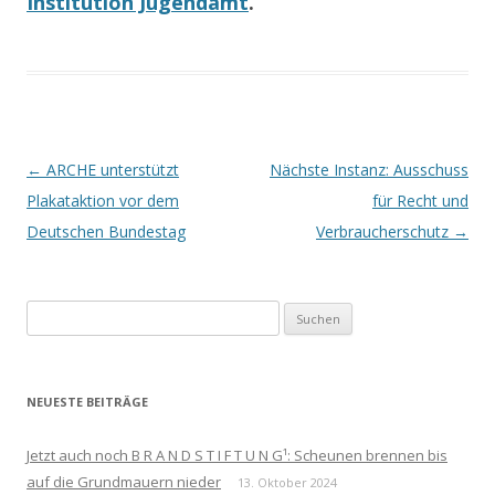
Institution Jugendamt
.
Beitrags-
←
ARCHE unterstützt
Nächste Instanz: Ausschuss
Navigation
Plakataktion vor dem
für Recht und
Deutschen Bundestag
Verbraucherschutz
→
Suchen
nach:
NEUESTE BEITRÄGE
Jetzt auch noch B R A N D S T I F T U N G¹: Scheunen brennen bis
auf die Grundmauern nieder
13. Oktober 2024