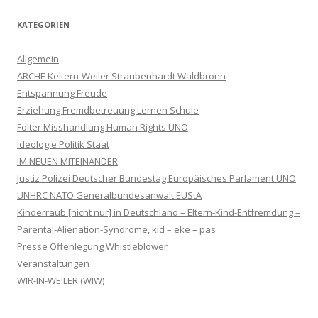
KATEGORIEN
Allgemein
ARCHE Keltern-Weiler Straubenhardt Waldbronn
Entspannung Freude
Erziehung Fremdbetreuung Lernen Schule
Folter Misshandlung Human Rights UNO
Ideologie Politik Staat
IM NEUEN MITEINANDER
Justiz Polizei Deutscher Bundestag Europäisches Parlament UNO
UNHRC NATO Generalbundesanwalt EUStA
Kinderraub [nicht nur] in Deutschland – Eltern-Kind-Entfremdung –
Parental-Alienation-Syndrome, kid – eke – pas
Presse Offenlegung Whistleblower
Veranstaltungen
WIR-IN-WEILER (WIW)