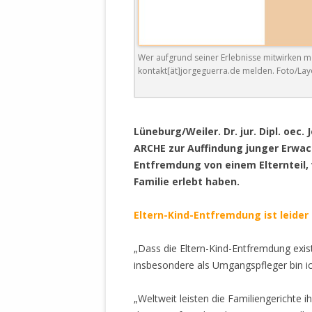
DER EIGENE
ENTFREMDE
STAATLICH 
HEILIGE ZE
Wer aufgrund seiner Erlebnisse mitwirken m
kontakt[ät]jorgeguerra.de melden. Foto/La
BEGINNT !
DER SCHNEE
.
DEUTSCHE 
Lüneburg/Weiler. Dr. jur. Dipl. oec.
MILITÄR DE
ARCHE zur Auffindung junger Erwach
U.A. IN DI
Entfremdung von einem Elternteil,
DER ARCHE
Familie erlebt haben.
EFFEKTIVE
Eltern-Kind-Entfremdung ist leider
REFORM DE
„Dass die Eltern-Kind-Entfremdung exist
KINDERRAUB
insbesondere als Umgangspfleger bin ich
SCHWERT D
REGIERUNG
„Weltweit leisten die Familiengerichte