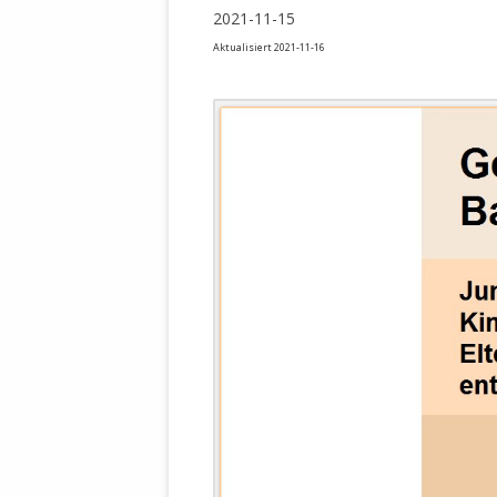
WALDBRONNER SELBSTÄNDIGE
2021-11-15
KELTERN V
Aktualisiert 2021-11-16
ZEICHNENDE
ARCHITEKTUR. KUNST. LEBEGUT
HAUS.
BUNDESMIN
VERTEIDIG
ARCHETELEVISION. ARCHE TV –
TERRITORIA
STUDIO.
FÜHRUNGS
CONCERTS
BUNDESWEH
VERFOLGUN
DABEI. BIOLÄDEN.
JOURNALIST
PROZESSEN
HOLZBAU. KERN-ROSSMANITH.
BÜRGERMEI
ROT. GESCHLOSSENER BEREICH.
GEMEINDER
SONJA ZILL
VOR ORT. MICHEL BRÄU.
DIE WAHRE
MENSCHENR
KID – EKE –