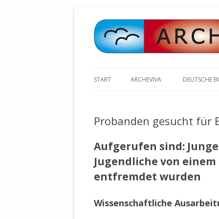
START
ARCHEVIVA
DEUTSCHE 
ARCHE E.V. WALDBRONN
ARCHE AN 
BOCHINGER 
Probanden gesucht für B
ARCHE E.V. WEILER
STELLV. BÜ
BISCHOFF (
ARCHE-KONGRESSE
Aufgerufen sind: Junge
ZILLY (GES
Jugendliche von einem E
GEMEINDERA
HEUTE FEIERN WIR GEBURTSTAG
VOLKSVERH
HAPPY BIRTHDAY ARCHE !
entfremdet wurden
ÖFFENTLIC
UNSERE NATUR: WASSER, LUFT
ZURSCHAUS
Wissenschaftliche Ausarbei
UND ERDE
AUSGESUCH
DURCH DIE 