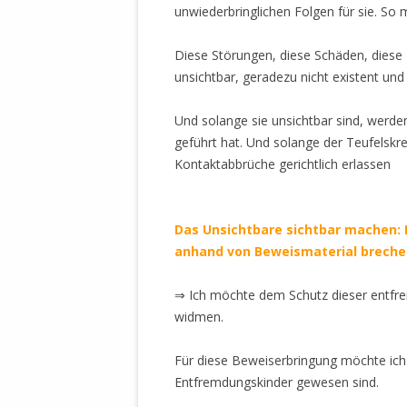
unwiederbringlichen Folgen für sie. So
STATUTEN 
A/HRC/43/4
Diese Störungen, diese Schäden, dies
EIGENE VOLK
unsichtbar, geradezu nicht existent und
OLAF SCHOL
AUFGEFORD
Und solange sie unsichtbar sind, werden
MISSBRÄUC
geführt hat. Und solange der Teufelsk
EXKLUSIONS
Kontaktabbrüche gerichtlich erlassen
KANTE ZEI
WELTWEITE
Das
Unsichtbare sichtbar machen: 
WAHREN VE
anhand von Beweismaterial breche
– EKE – PAS
AUFKLÄRUN
⇒ Ich möchte dem Schutz dieser entfre
MÖRDERMAIL
widmen.
MEINE SÖH
UND FALK-G
Für diese Beweiserbringung möchte ich
Entfremdungskinder gewesen sind.