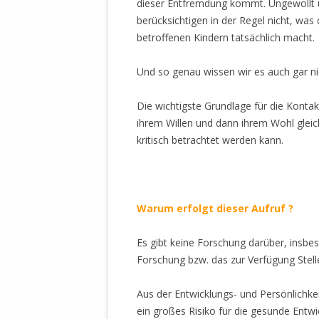
dieser Entfremdung kommt. Ungewollt un
MANTHEY W
berücksichtigen in der Regel nicht, was
DEUTSCHE M
betroffenen Kindern tatsächlich macht.
SÄMTLICHE
UND MILIT
Und so genau wissen wir es auch gar ni
DER ALLIIER
EINSCHREIT
Die wichtigste Grundlage für die Konta
ÜBERWINDUN
ihrem Willen und dann ihrem Wohl gleic
PAS
kritisch betrachtet werden kann.
MELDUNG A
JURISTENFA
LEIPZIG IS
Warum erfolgt dieser Aufruf ?
NOTWEHR 
KRIMINALIT
Es gibt keine Forschung darüber, insb
IN WEILER, 
Forschung bzw. das zur Verfügung Stelle
DEUTSCHLA
NORDAMER
Aus der Entwicklungs- und Persönlichke
ein großes Risiko für die gesunde Entwi
OLAF SCHO