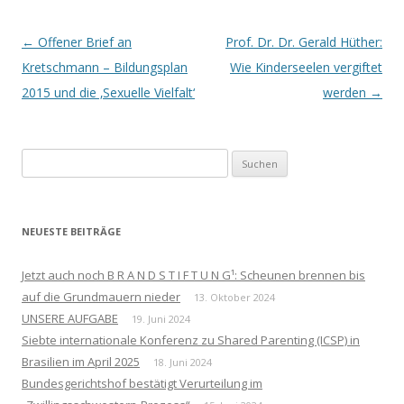
Beitrags-
←
Offener Brief an
Prof. Dr. Dr. Gerald Hüther:
Navigation
Kretschmann – Bildungsplan
Wie Kinderseelen vergiftet
2015 und die ‚Sexuelle Vielfalt‘
werden
→
Suchen
nach:
NEUESTE BEITRÄGE
Jetzt auch noch B R A N D S T I F T U N G¹: Scheunen brennen bis
auf die Grundmauern nieder
13. Oktober 2024
UNSERE AUFGABE
19. Juni 2024
Siebte internationale Konferenz zu Shared Parenting (ICSP) in
Brasilien im April 2025
18. Juni 2024
Bundesgerichtshof bestätigt Verurteilung im