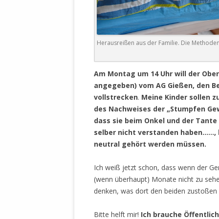
DER EIGENE
ENTFREMDE
STAATLICH 
HEILIGE ZE
Herausreißen aus der Familie. Die Methoden
BEGINNT !
DER SCHNEE
Am Montag um 14 Uhr will der Oberg
angegeben) vom AG Gießen, den Bes
DEUTSCHE 
vollstrecken
.
Meine Kinder sollen zu
MILITÄR DE
des Nachweises der „Stumpfen Gewa
U.A. IN DI
dass sie beim Onkel und der Tante 
DER ARCHE
selber nicht verstanden haben……, 
neutral gehört werden müssen.
EFFEKTIVE
REFORM DE
Ich weiß jetzt schon, dass wenn der Geri
KINDERRAUB
(wenn überhaupt) Monate nicht zu se
SCHWERT D
denken, was dort den beiden zustoßen 
REGIERUNG
Bitte helft mir!
Ich brauche Öffentli