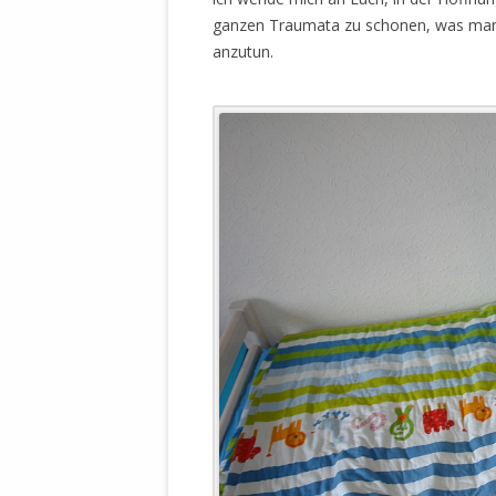
WALDBRONNER SELBSTÄNDIGE
ganzen Traumata zu schonen, was man me
KELTERN V
anzutun.
ZEICHNENDE
ARCHITEKTUR. KUNST. LEBEGUT
HAUS.
BUNDESMIN
VERTEIDIG
ARCHETELEVISION. ARCHE TV –
TERRITORIA
STUDIO.
FÜHRUNGS
CONCERTS
BUNDESWEH
VERFOLGUN
DABEI. BIOLÄDEN.
JOURNALIST
PROZESSEN
HOLZBAU. KERN-ROSSMANITH.
BÜRGERMEI
ROT. GESCHLOSSENER BEREICH.
GEMEINDER
SONJA ZILL
VOR ORT. MICHEL BRÄU.
DIE WAHRE
MENSCHENR
KID – EKE –