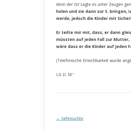
MANTHEY W
denn der GV sagte es unter Zeugen ge
DEUTSCHE M
holen und sie dann zur S. bringen, 
SÄMTLICHE
werde, jedoch die Kinder mit Siche
UND MILIT
DER ALLIIER
Er teilte mir mit, dass, er dann gle
EINSCHREIT
müssten auf jeden Fall zur Mutter, 
ÜBERWINDUN
wäre dass er die Kinder auf jeden F
PAS
(Telefonische Erreichbarkeit wurde an
MELDUNG A
JURISTENFA
LG D. M.“
LEIPZIG IS
NOTWEHR 
KRIMINALIT
IN WEILER, 
DEUTSCHLA
NORDAMER
Beitrags-
←
Sehnsüchte
Navigation
OLAF SCHO