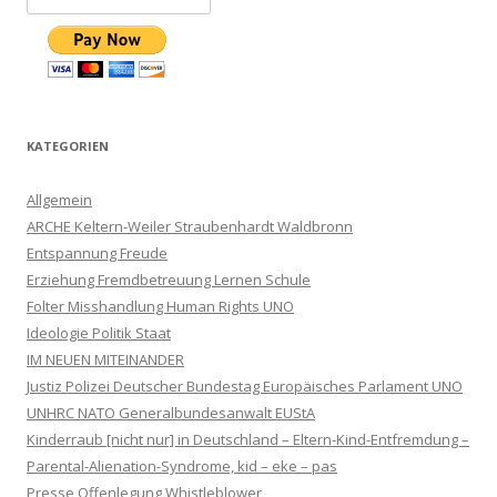
KATEGORIEN
Allgemein
ARCHE Keltern-Weiler Straubenhardt Waldbronn
Entspannung Freude
Erziehung Fremdbetreuung Lernen Schule
Folter Misshandlung Human Rights UNO
Ideologie Politik Staat
IM NEUEN MITEINANDER
Justiz Polizei Deutscher Bundestag Europäisches Parlament UNO
UNHRC NATO Generalbundesanwalt EUStA
Kinderraub [nicht nur] in Deutschland – Eltern-Kind-Entfremdung –
Parental-Alienation-Syndrome, kid – eke – pas
Presse Offenlegung Whistleblower