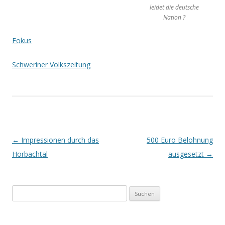
leidet die deutsche
Nation ?
Fokus
Schweriner Volkszeitung
Beitrags-
←
Impressionen durch das
500 Euro Belohnung
Navigation
Horbachtal
ausgesetzt
→
Suchen
nach: