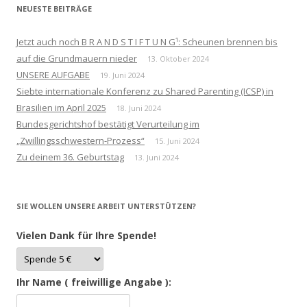
NEUESTE BEITRÄGE
Jetzt auch noch B R A N D S T I F T U N G¹: Scheunen brennen bis
auf die Grundmauern nieder
13. Oktober 2024
UNSERE AUFGABE
19. Juni 2024
Siebte internationale Konferenz zu Shared Parenting (ICSP) in
Brasilien im April 2025
18. Juni 2024
Bundesgerichtshof bestätigt Verurteilung im
„Zwillingsschwestern-Prozess“
15. Juni 2024
Zu deinem 36. Geburtstag
13. Juni 2024
SIE WOLLEN UNSERE ARBEIT UNTERSTÜTZEN?
Vielen Dank für Ihre Spende!
Ihr Name ( freiwillige Angabe ):