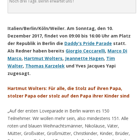
Noch drei Tage. Berlin erwartet uns !
.
Italien/Berlin/Köln/Weiler. Am Sonntag, den
10.
Dezember 2017, findet von 0
9:00
bis
16:00 Uhr
am Platz
der Republik in Berlin
die
Daddy’s Pride Parade
statt.
Als Redner haben bereits
Giorgio Ceccarelli
,
Marco Di
Marco
,
Hartmut Wolters
,
Jeannette Hagen
,
Tim
Walter
,
Thomas Karzelek
und
Yves Jacques Yapi
zugesagt.
Hartmut Wolters: Für alle, die Stolz auf ihren Papa,
stolzer Papa oder stolz auf den Papa ihrer Kinder sind
„Auf der ersten Loveparade in Berlin waren es 150
Teilnehmer. Wir wollen mehr sein, also mindestens 151. Alle
roten und blauen Weihnachtsmänner, Nikoläuse, Väter,
Mütter, Großväter, Großmütter, Christkinder, Kinder, Brüder,