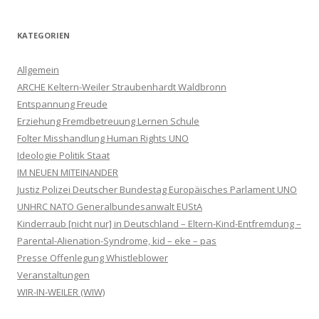
KATEGORIEN
Allgemein
ARCHE Keltern-Weiler Straubenhardt Waldbronn
Entspannung Freude
Erziehung Fremdbetreuung Lernen Schule
Folter Misshandlung Human Rights UNO
Ideologie Politik Staat
IM NEUEN MITEINANDER
Justiz Polizei Deutscher Bundestag Europäisches Parlament UNO
UNHRC NATO Generalbundesanwalt EUStA
Kinderraub [nicht nur] in Deutschland – Eltern-Kind-Entfremdung –
Parental-Alienation-Syndrome, kid – eke – pas
Presse Offenlegung Whistleblower
Veranstaltungen
WIR-IN-WEILER (WIW)