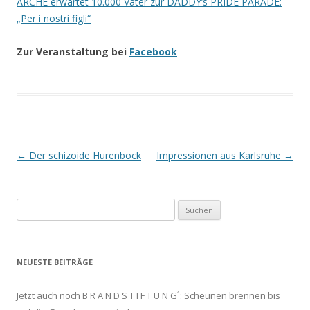
ARCHE erwartet 10.000 Väter zur DADDY’s PRIDE PARADE:
„Per i nostri figli“
Zur Veranstaltung bei
Facebook
Beitrags-
←
Der schizoide Hurenbock
Impressionen aus Karlsruhe
→
Navigation
Suchen
nach:
NEUESTE BEITRÄGE
Jetzt auch noch B R A N D S T I F T U N G¹: Scheunen brennen bis