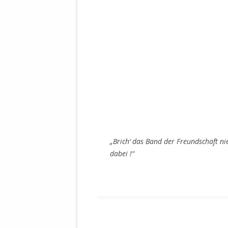
MANTHEY W
DEUTSCHE M
SÄMTLICHE
UND MILIT
DER ALLIIER
EINSCHREIT
ÜBERWINDUN
PAS
MELDUNG A
JURISTENFA
LEIPZIG IS
„Brich‘ das Band der Freundschaft nie
dabei !“
NOTWEHR 
KRIMINALIT
IN WEILER, 
DEUTSCHLA
NORDAMER
OLAF SCHO