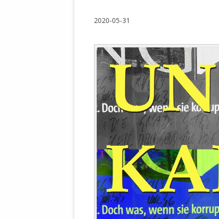
WALDBRONNER SELBSTÄNDIGE
KELTERN V
2020-05-31
ZEICHNENDE
ARCHITEKTUR. KUNST. LEBEGUT
HAUS.
BUNDESMIN
VERTEIDIG
ARCHETELEVISION. ARCHE TV –
TERRITORIA
STUDIO.
FÜHRUNGS
CONCERTS
BUNDESWEH
VERFOLGUN
DABEI. BIOLÄDEN.
JOURNALIST
PROZESSEN
HOLZBAU. KERN-ROSSMANITH.
BÜRGERMEI
ROT. GESCHLOSSENER BEREICH.
GEMEINDER
SONJA ZILL
VOR ORT. MICHEL BRÄU.
DIE WAHRE
MENSCHENR
KID – EKE –