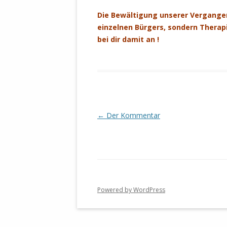
MANTHEY W
Die Bewältigung unserer Vergangen
DEUTSCHE M
einzelnen Bürgers, sondern Therap
SÄMTLICHE
bei dir damit an !
UND MILIT
DER ALLIIER
EINSCHREIT
ÜBERWINDUN
PAS
MELDUNG A
Beitrags-
←
Der Kommentar
JURISTENFA
Navigation
LEIPZIG IS
NOTWEHR 
KRIMINALIT
IN WEILER, 
Powered by WordPress
DEUTSCHLA
NORDAMER
OLAF SCHO