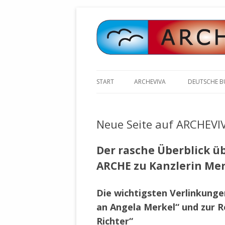
START
ARCHEVIVA
DEUTSCHE 
ARCHE E.V. WALDBRONN
ARCHE AN 
BOCHINGER 
Neue Seite auf ARCHEVI
ARCHE E.V. WEILER
STELLV. BÜ
BISCHOFF (
ARCHE-KONGRESSE
Der rasche Überblick ü
ZILLY (GES
ARCHE zu Kanzlerin Me
GEMEINDERA
HEUTE FEIERN WIR GEBURTSTAG
VOLKSVERH
HAPPY BIRTHDAY ARCHE !
ÖFFENTLIC
Die wichtigsten Verlinkung
UNSERE NATUR: WASSER, LUFT
ZURSCHAUS
an Angela Merkel“ und zur 
UND ERDE
AUSGESUCH
Richter“
DURCH DIE 