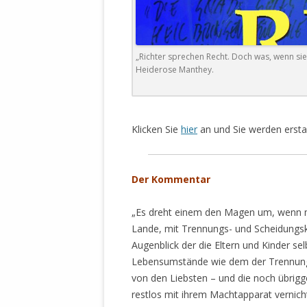
DER EIGENE
ENTFREMDE
STAATLICH 
HEILIGE ZE
„Richter sprechen Recht. Doch was, wenn sie
Heiderose Manthey.
BEGINNT !
DER SCHNEE
.
DEUTSCHE 
Klicken Sie
hier
an und Sie werden erstau
MILITÄR DE
U.A. IN DI
DER ARCHE
Der Kommentar
EFFEKTIVE
„Es dreht einem den Magen um, wenn 
REFORM DE
Lande, mit Trennungs- und Scheidungsk
Augenblick der die Eltern und Kinder s
KINDERRAUB
Lebensumstände wie dem der Trennung
SCHWERT D
von den Liebsten – und die noch übrigg
REGIERUNG
restlos mit ihrem Machtapparat vernichte